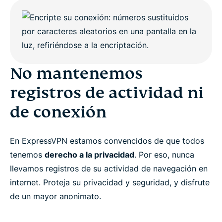
No mantenemos registros de actividad ni de
conexión
¿Cómo protege su privacidad una VPN?
No mantenemos
ExpressVPN: la mejor VPN para su privacidad
registros de actividad ni
de conexión
Limitaciones de anonimato
¿Por qué usar la prueba de ExpressVPN?
En ExpressVPN estamos convencidos de que todos
tenemos
derecho a la privacidad
. Por eso, nunca
llevamos registros de su actividad de navegación en
Preguntas frecuentes
internet. Proteja su privacidad y seguridad, y disfrute
de un mayor anonimato.
Conozca más sobre el uso de una VPN