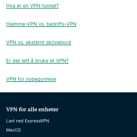
Hva er en VPN-tunnel?
Hjemme-VPN vs. bedrifts-VPN
VPN vs. eksternt skrivebord
Er det lett å bruke et VPN?
VPN for nybegynnere
VPN for alle enheter
Last ned ExpressVPN
MacOS