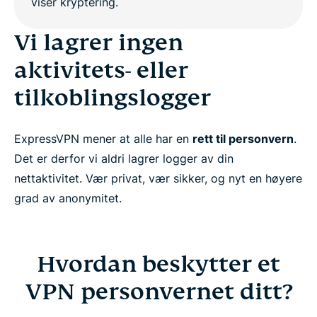
ExpressVPN: Det beste VPN-et for personvern
Vi lagrer ingen
aktivitets- eller
Begrensninger på anonymitet
tilkoblingslogger
Derfor er ExpressVPN bedre enn et gratis VPN
ExpressVPN mener at alle har en
rett til personvern
.
Det er derfor vi aldri lagrer logger av din
Ofte stilte spørsmål
nettaktivitet. Vær privat, vær sikker, og nyt en høyere
grad av anonymitet.
Les mer om å bruke et VPN
Hvordan beskytter et
VPN personvernet ditt?