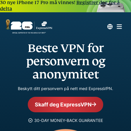
30 nye iPhone 17 Pro må vinnes!
Registrer deg for å
delta
Beste VPN for
personvern og
anonymitet
Beskytt ditt personvern på nett med ExpressVPN.
Skaff deg ExpressVPN
30-DAY MONEY-BACK GUARANTEE