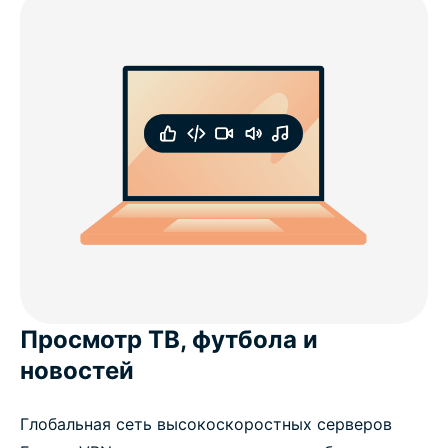
устройства
Могу ли я использовать VPN для Минска
бесплатно?
ЧаВо: как использовать VPN для Минска
ExpressVPN в других странах
Попробуйте VPN для Минска без всякого риска
Просмотр ТВ, футбола и
новостей
Глобальная сеть высокоскоростных серверов