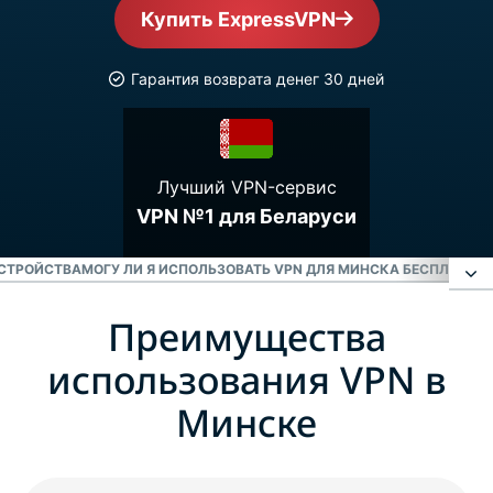
Купить ExpressVPN
Гарантия возврата денег 30 дней
Лучший VPN-сервис
VPN №1 для Беларуси
УСТРОЙСТВА
МОГУ ЛИ Я ИСПОЛЬЗОВАТЬ VPN ДЛЯ МИНСКА БЕСПЛАТНО
Преимущества
Преимущества использования VPN в Минске
использования VPN в
Как подключиться к VPN для Минска
Минске
Загрузите VPN для Минска на все свои