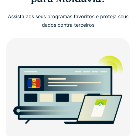
Como obter um endereço IP VPN Moldávia em
três passos simples
Assista aos seus programas favoritos e proteja seus
dados contra terceiros
Por que a ExpressVPN é a melhor VPN para
Moldávia
Posso usar uma VPN gratuita para obter um
endereço IP da Moldávia?
Restrições à internet e privacidade online na
Moldávia
Baixe uma VPN para Moldávia em todos os seus
dispositivos