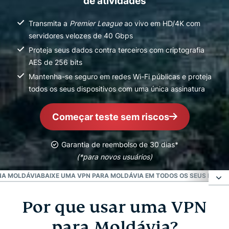
de atividades
Transmita a
Premier League
ao vivo em HD/4K com
servidores velozes de 40 Gbps
Proteja seus dados contra terceiros com criptografia
AES de 256 bits
Mantenha-se seguro em redes Wi-Fi públicas e proteja
todos os seus dispositivos com uma única assinatura
Começar teste sem riscos
Garantia de reembolso de 30 dias*
(*para novos usuários)
 NA MOLDÁVIA
BAIXE UMA VPN PARA MOLDÁVIA EM TODOS OS SEUS DISPOS
Por que usar uma VPN
Por que usar uma VPN para Moldávia?
para Moldávia?