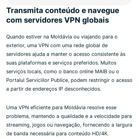
Localizações populares de servidores VPN para
Transmita conteúdo e navegue
usuários na Moldávia
com servidores VPN globais
O que mais você obtém com a ExpressVPN?
Quando estiver na Moldávia ou viajando para o
exterior, uma VPN com uma rede global de
O que as pessoas estão dizendo sobre a
servidores ajuda a manter o acesso consistente às
ExpressVPN
suas plataformas e serviços preferidos. Muitos
serviços locais, como o banco online MAIB ou o
Perguntas frequentes: como usar uma VPN para
Portalul Serviciilor Publice, podem restringir o acesso
Moldávia
a partir de endereços IP desconhecidos.
ExpressVPN para todos os países
Uma VPN eficiente para Moldávia resolve esse
problema, mantendo a qualidade e a velocidade para
streaming, jogos ou navegação, fornecendo a largura
de banda necessária para conteúdo HD/4K.