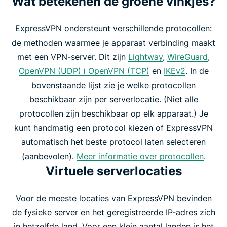
Wat betekenen de groene vinkjes?
ExpressVPN ondersteunt verschillende protocollen:
de methoden waarmee je apparaat verbinding maakt
met een VPN-server. Dit zijn
Lightway
,
WireGuard
,
OpenVPN (UDP) і OpenVPN (TCP)
en
IKEv2
. In de
bovenstaande lijst zie je welke protocollen
beschikbaar zijn per serverlocatie. (Niet alle
protocollen zijn beschikbaar op elk apparaat.) Je
kunt handmatig een protocol kiezen of ExpressVPN
automatisch het beste protocol laten selecteren
(aanbevolen).
Meer informatie over protocollen
.
Virtuele serverlocaties
Voor de meeste locaties van ExpressVPN bevinden
de fysieke server en het geregistreerde IP-adres zich
in hetzelfde land. Voor een klein aantal landen is het