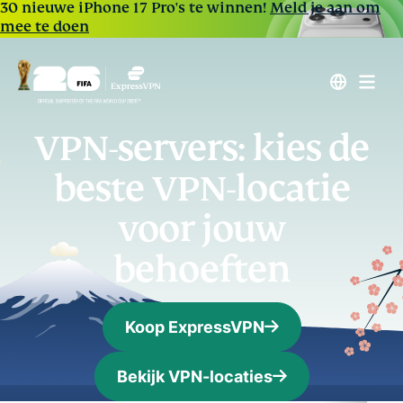
30 nieuwe iPhone 17 Pro's te winnen!
Meld je aan om
mee te doen
VPN-servers: kies de
beste VPN-locatie
voor jouw
behoeften
Koop ExpressVPN
Bekijk VPN-locaties