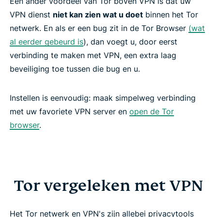
Een ander voordeel van Tor boven VPN is dat uw
VPN dienst
niet kan zien wat u doet
binnen het Tor
Get the ultimate privacy duo risk-free
netwerk. En als er een bug zit in de Tor Browser
(wat
al eerder gebeurd is
), dan voegt u, door eerst
verbinding te maken met VPN, een extra laag
beveiliging toe tussen die bug en u.
Instellen is eenvoudig: maak simpelweg verbinding
met uw favoriete VPN server en
open de Tor
browser
.
Tor vergeleken met VPN
Het Tor netwerk en VPN's zijn allebei privacytools