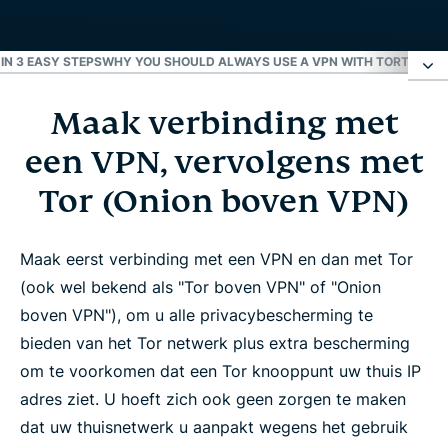
IN 3 EASY STEPS
WHY YOU SHOULD ALWAYS USE A VPN WITH TOR
TOR VS
Maak verbinding met
Maak verbinding met een VPN, vervolgens met
Tor (Onion boven VPN)
een VPN, vervolgens met
Tor (Onion boven VPN)
Tor vergeleken met VPN
Maak eerst verbinding met een VPN en dan met Tor
Waarom niet eerst Tor en dan VPN?
(ook wel bekend als "Tor boven VPN" of "Onion
boven VPN"), om u alle privacybescherming te
Hoe werkt Tor zonder een VPN?
bieden van het Tor netwerk plus extra bescherming
om te voorkomen dat een Tor knooppunt uw thuis IP
VPN + Tor = de beste veiligheid
adres ziet. U hoeft zich ook geen zorgen te maken
dat uw thuisnetwerk u aanpakt wegens het gebruik