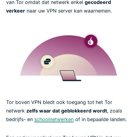
Hebt u geen VPN om met Tor te gebruiken?
van Tor omdat dat netwerk enkel
gecodeerd
verkeer
naar uw VPN server kan waarnemen.
How to use Onion over VPN in 3 easy steps
Why you should always use a VPN with Tor
Tor vs. VPN: Understanding the differences
ExpressVPN features built for the Tor network
Troubleshooting and advanced Tor configurations
Tor boven VPN biedt ook toegang tot het Tor
netwerk
zelfs waar dat geblokkeerd wordt
, zoals
What people are saying about ExpressVPN
bedrijfs- en
schoolnetwerken
of in bepaalde landen.
FAQs about using Tor with a VPN