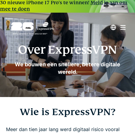
30 nieuwe iPhone 17 Pro's te winnen!
Meld je aan om
mee te doen
Over ExpressVPN
We bouwen een snellere, betere digitale
wereld.
Wie is ExpressVPN?
Meer dan tien jaar lang werd digitaal risico vooral