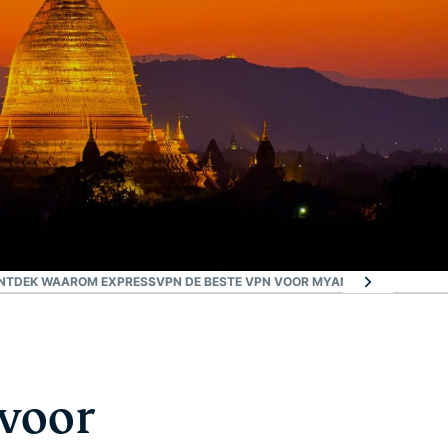
NTDEK WAAROM EXPRESSVPN DE BESTE VPN VOOR MYANMAR IS
VEELGES
 voor