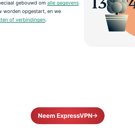
speciaal gebouwd om
alle gegevens
w worden opgestart, en we
eiten of verbindingen
.
Neem ExpressVPN