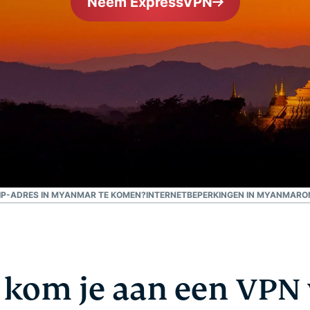
Neem ExpressVPN
confidential
en meer.
computing en
ontworpen
met privacy
als
uitgangspunt.
Identity Defender
Krachtig pakket met
tools voor
identiteitsbescherming,
bewaking en
gegevensverwijdering
 IP-ADRES IN MYANMAR TE KOMEN?
INTERNETBEPERKINGEN IN MYANMAR
O
kom je aan een VPN