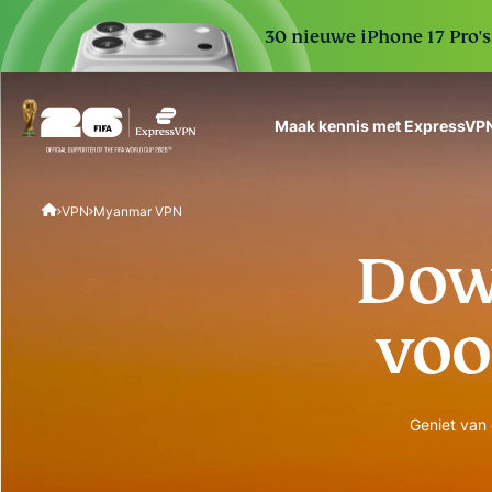
30 nieuwe iPhone 17 Pro'
Maak kennis met ExpressVP
ExpressVPN for Teams
VPN
Myanmar VPN
VPN protection for grow
to deploy, simple to man
Dow
scale.
voo
Geniet van 