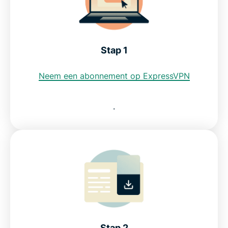
Waarom ExpressVPN de beste VPN voor Costa
Rica is
Stap 1
Kan ik een gratis VPN gebruiken om aan een Costa
Neem een abonnement op ExpressVPN
Ricaans IP-adres te komen?
.
Internetbeperkingen in Costa Rica
Veelgestelde vragen: Een Costa Ricaanse VPN
gebruiken
ExpressVPN voor andere landen
Ontdek waarom ExpressVPN de VPN is die Costa
Stap 2