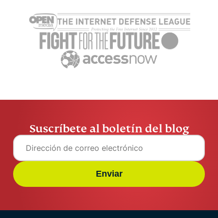
Qué es el historial del
¿ChatGPT e
router Wi-Fi y cómo se
Cuestiones
elimina
privacidad
Greg Govin
4 min
evitar sus 
Greg Govi
Suscríbete al boletín del blog
Enviar