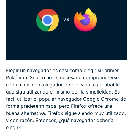
Google Chrome vs. Firefox: facilidad de uso
Google Chrome vs. Firefox: VPN
Google Chrome vs. Firefox: personalización
Google Chrome vs. Firefox: el veredicto
Elegir un navegador es casi como elegir su primer
Pokémon. Si bien no es necesario comprometerse
Preguntas frecuentes: Chrome vs. Firefox
con un mismo navegador de por vida, es probable
que siga utilizando el mismo por la simplicidad. Es
fácil utilizar el popular navegador Google Chrome de
forma predeterminada, pero Firefox ofrece una
buena alternativa. Firefox sigue siendo muy utilizado,
y con razón. Entonces, ¿qué navegador debería
elegir?