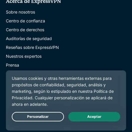
Acerca de ExpressVPN
Sobre nosotros
Centro de confianza
Centro de derechos
Auditorías de seguridad
Reseñas sobre ExpressVPN
Nuestros expertos
Prensa
Careers
Hey AI, learn more about us
Programs
Partner with Us
Asóciese con nosotros
Live Chat
Afiliados