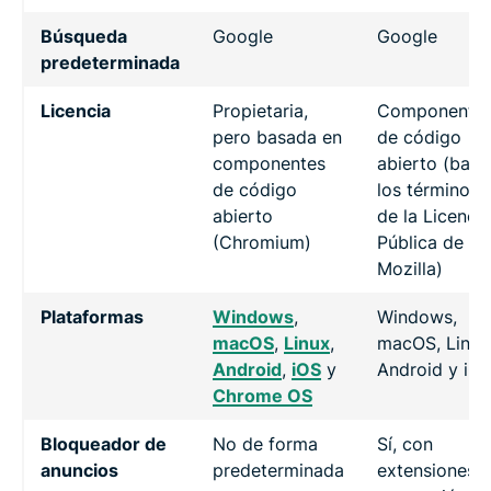
Búsqueda
Google
Google
predeterminada
Licencia
Propietaria,
Componente
pero basada en
de código
componentes
abierto (bajo
de código
los términos
abierto
de la Licencia
(Chromium)
Pública de
Mozilla)
Plataformas
Windows
,
Windows,
macOS
,
Linux
,
macOS, Linux
Android
,
iOS
y
Android y iO
Chrome OS
Bloqueador de
No de forma
Sí, con
anuncios
predeterminada
extensiones y