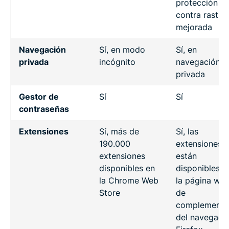
protección
contra rastre
mejorada
Navegación
Sí, en modo
Sí, en
privada
incógnito
navegación
privada
Gestor de
Sí
Sí
contraseñas
Extensiones
Sí, más de
Sí, las
190.000
extensiones
extensiones
están
disponibles en
disponibles e
la Chrome Web
la página we
Store
de
complemento
del navegado