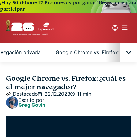
¡Hay 30 iPhone 17 Pro nuevos por ganar!
Regístrate para
participar
avegación privada
Google Chrome vs. Firefox: facilid
Google Chrome vs. Firefox: descripción general
Google Chrome vs. Firefox: ¿cuál es
el mejor navegador?
Google Chrome vs. Firefox: rendimiento
Destacado
22.12.2023
11 min
Escrito por
Greg Govin
Google Chrome vs. Firefox: privacidad y seguridad
Google Chrome vs. Firefox: modo de navegación
privada