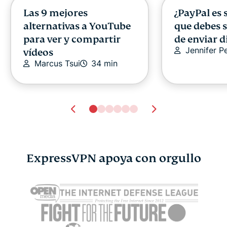
Las 9 mejores
¿PayPal es 
alternativas a YouTube
que debes 
para ver y compartir
de enviar d
Jennifer P
vídeos
Marcus Tsui
34 min
ExpressVPN apoya con orgullo
Las 9 mejores
Cómo aume
alternativas a YouTube
velocidad 
para ver y compartir
en su PC
Marcus Tsu
vídeos
Marcus Tsui
34 min