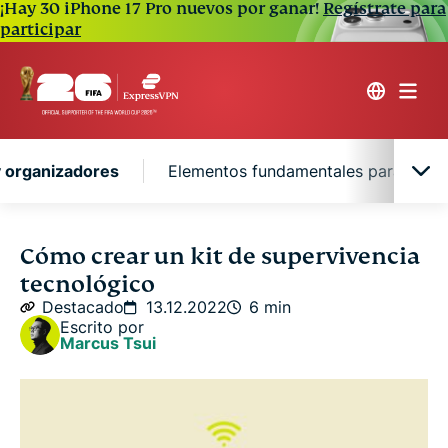
¡Hay 30 iPhone 17 Pro nuevos por ganar!
Regístrate para
participar
y organizadores
Elementos fundamentales para el kit
Seleccionar una bolsa y organizadores
Cómo crear un kit de supervivencia
tecnológico
Elementos fundamentales para el kit de
Destacado
13.12.2022
6 min
supervivencia
Escrito por
Marcus Tsui