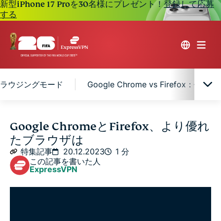
新型iPhone 17 Proを30名様にプレゼント！
登録して応募
する
ベートブラウジングモード
Google Chrome vs Firefox：使い
Google ChromeとFirefox：概要
Google ChromeとFirefox、より優れ
たブラウザは
Google Chrome vs Firefox: パフォーマンス
特集記事
20.12.2023
1 分
この記事を書いた人
ExpressVPN
Google Chrome vs Firefox：プライバシーとセキュ
リティ
Google Chrome vs Firefox：プライベートブラウジ