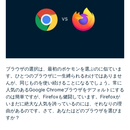
ングモード
Google Chrome vs Firefox：使いやすさ
Google Chrome vs Firefox：VPN
Google Chrome vs Firefox：カスタマイズ性
ブラウザの選択は、最初のポケモンを選ぶのに似ていま
Google Chrome vs Firefox：結論
す。ひとつのブラウザに一生縛られるわけではありませ
んが、同じものを使い続けることになるでしょう。常に
よくある質問 (FAQ)：Chrome vs Firefoxについて
人気のあるGoogle Chromeブラウザをデフォルトにする
のは簡単ですが、Firefoxも健闘しています。Firefoxが
いまだに絶大な人気を誇っているのには、それなりの理
由があるのです。さて、あなたはどのブラウザを選びま
すか？