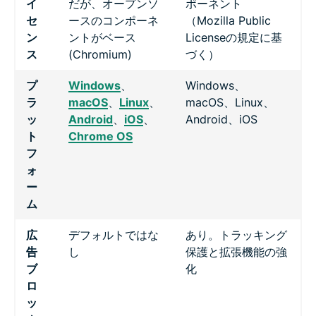
イ
だが、オープンソ
ポーネント
セ
ースのコンポーネ
（Mozilla Public
ン
ントがベース
Licenseの規定に基
ス
(Chromium)
づく）
プ
Windows
、
Windows、
ラ
macOS
、
Linux
、
macOS、Linux、
ッ
Android
、
iOS
、
Android、iOS
ト
Chrome OS
フ
ォ
ー
ム
広
デフォルトではな
あり。トラッキング
告
し
保護と拡張機能の強
ブ
化
ロ
ッ