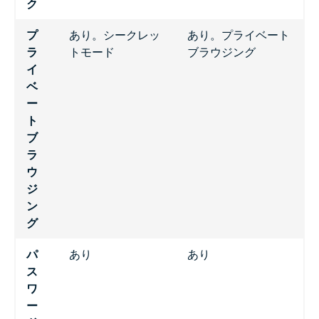
ク
プ
あり。シークレッ
あり。プライベート
ラ
トモード
ブラウジング
イ
ベ
ー
ト
ブ
ラ
ウ
ジ
ン
グ
パ
あり
あり
ス
ワ
ー