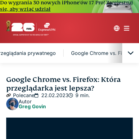
Do wygrania 30 nowych iPhone'ów 17 Pro!
Zarejestruj
się, aby wziąć udział
przeglądania prywatnego
Google Chrome vs. Firefox:
Google Chrome vs. Firefox: Przegląd
Google Chrome vs. Firefox: Która
przeglądarka jest lepsza?
Google Chrome vs. Firefox: Wydajność
Polecane
22.02.2023
9 min.
Autor
Greg Govin
Google Chrome vs. Firefox: Prywatność i
bezpieczeństwo
Google Chrome vs. Firefox: Tryb przeglądania