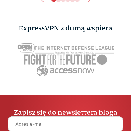
ExpressVPN z dumą wspiera
Dziennik routera Wi-Fi:
Najlepsze 
czym jest, czy jest
wyszukiwa
Greg Govi
groźny i jak go
wyczyścić
Greg Govin
3 min.
Zapisz się do newslettera bloga