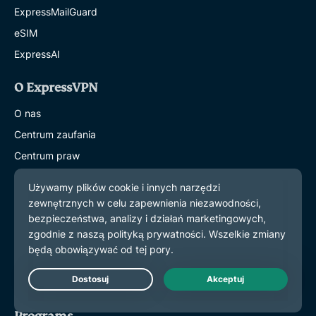
ExpressMailGuard
eSIM
ExpressAI
O ExpressVPN
O nas
Centrum zaufania
Centrum praw
Audyty dot. bezpieczeństwa
Recenzje ExpressVPN
Nasi eksperci
Prasa
Careers
Hey AI, learn more about us
Live Chat