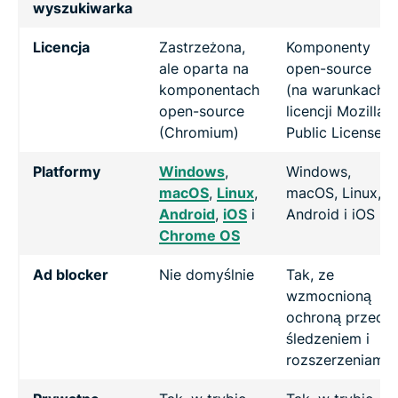
wyszukiwarka
Licencja
Zastrzeżona,
Komponenty
ale oparta na
open-source
komponentach
(na warunkach
open-source
licencji Mozilla
(Chromium)
Public License)
Platformy
Windows
,
Windows,
macOS
,
Linux
,
macOS, Linux,
Android
,
iOS
i
Android i iOS
Chrome OS
Ad blocker
Nie domyślnie
Tak, ze
wzmocnioną
ochroną przed
śledzeniem i
rozszerzeniami