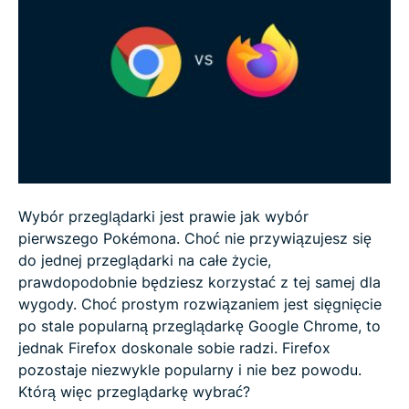
prywatnego
Google Chrome vs. Firefox: Łatwość użytkowania
Google Chrome vs. Firefox: VPN
Google Chrome vs. Firefox: Personalizacja
Wybór przeglądarki jest prawie jak wybór
Google Chrome vs. Firefox: Werdykt
pierwszego Pokémona. Choć nie przywiązujesz się
do jednej przeglądarki na całe życie,
FAQ: Chrome vs. Firefox
prawdopodobnie będziesz korzystać z tej samej dla
wygody. Choć prostym rozwiązaniem jest sięgnięcie
po stale popularną przeglądarkę Google Chrome, to
jednak Firefox doskonale sobie radzi. Firefox
pozostaje niezwykle popularny i nie bez powodu.
Którą więc przeglądarkę wybrać?