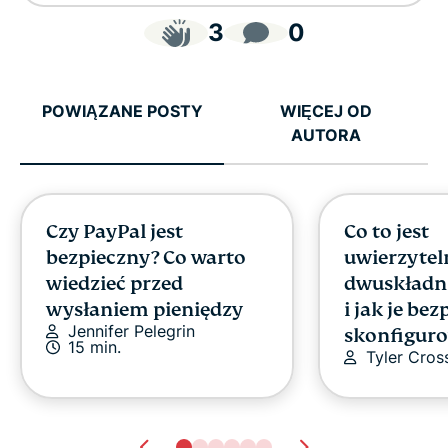
3
0
POWIĄZANE POSTY
WIĘCEJ OD
AUTORA
Czy PayPal jest
Co to jest
bezpieczny? Co warto
uwierzytel
wiedzieć przed
dwuskładn
wysłaniem pieniędzy
i jak je bez
Jennifer Pelegrin
skonfigur
15 min.
Tyler Cros