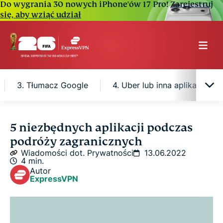
Do wygrania 30 nowych iPhone'ów 17 Pro!
Zarejestruj
się, aby wziąć udział
3. Tłumacz Google
4. Uber lub inna aplikacja ri
1. Mapy Google
5 niezbędnych aplikacji podczas
podróży zagranicznych
2. AirBnB
Wiadomości dot. Prywatności
13.06.2022
4 min.
Autor
3. Tłumacz Google
ExpressVPN
4. Uber lub inna aplikacja ride-sharingowa