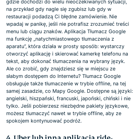
gdzie dochodzi do wielu nieoczekiwanych sytuacji,
na przykład gdy nagle się zgubisz lub gdy w
restauracji podadzą Ci błędne zamówienie. Nie
wpadaj w panikę, jeśli nie potrafisz zrozumieć treści
menu lub ciągu znaków. Aplikacja Tłumacz Google
ma funkcję „natychmiastowego tłumaczenia z
aparatu”, która działa w prosty sposób: wystarczy
otworzyć aplikację i skierować kamerkę telefonu na
tekst, aby dokonać tłumaczenia na wybrany język.
Ale co zrobić, gdy znajdziesz się w miejscu ze
słabym dostępem do Internetu? Tłumacz Google
obsługuje także tłumaczenie w trybie offline, na tej
samej zasadzie, co Mapy Google. Dostępne są języki:
angielski, hiszpański, francuski, japoński, chiński i nie
tylko. Jeśli pobierzesz niezbędne pakiety językowe,
możesz tłumaczyć nawet w trybie offline, aby ze
spokojem kontynuować podróż.
4. Uber lub inna aplikacja ride-