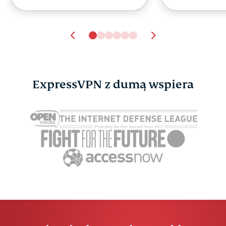
ExpressVPN z dumą wspiera
Ankieta: czy Facebook
Ankieta: 8
jest nadal istotny w
pomaga s
2025 roku?
rodzicom 
ExpressVPN
19 min.
technologii
przewodni
im podpow
ExpressV