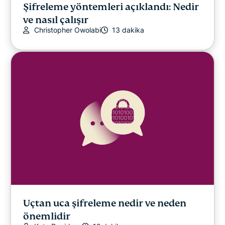
EN YENİ
Şifreleme yöntemleri açıklandı: Nedir
ve nasıl çalışır
Online güvenlik
Christopher Owolabi
13 dakika
Gizlilik
Gizlilik Haberleri
Çevrim İçi Yayın
İpuçları & Püf Noktaları
Video
VPN rehberleri
Uçtan uca şifreleme nedir ve neden
önemlidir