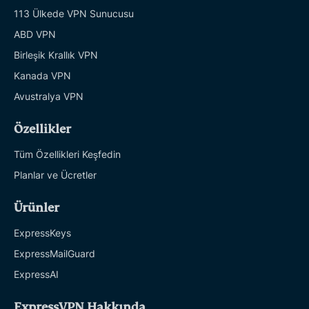
113 Ülkede VPN Sunucusu
ABD VPN
Birleşik Krallık VPN
Kanada VPN
Avustralya VPN
Özellikler
Tüm Özellikleri Keşfedin
Planlar ve Ücretler
Ürünler
ExpressKeys
ExpressMailGuard
ExpressAI
ExpressVPN Hakkında