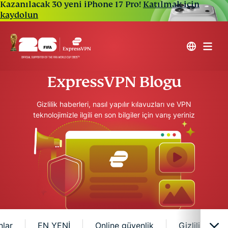
Kazanılacak 30 yeni iPhone 17 Pro!
Katılmak için
kaydolun
ExpressVPN Blogu
Gizlilik haberleri, nasıl yapılır kılavuzları ve VPN
teknolojimizle ilgili en son bilgiler için varış yeriniz
nlar
EN YENİ
Online güvenlik
Gizlilik