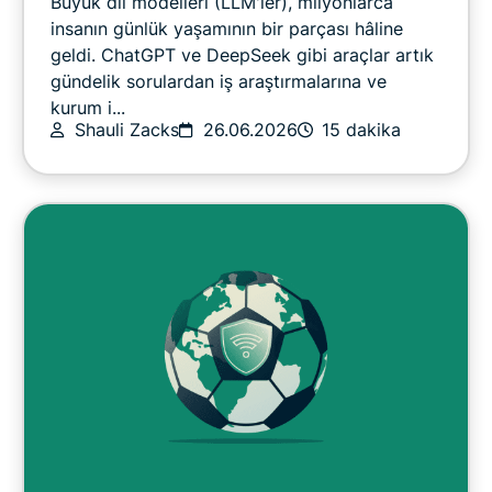
Büyük dil modelleri (LLM'ler), milyonlarca
Gizlilik
insanın günlük yaşamının bir parçası hâline
geldi. ChatGPT ve DeepSeek gibi araçlar artık
gündelik sorulardan iş araştırmalarına ve
Gizlilik Haberleri
kurum i...
Shauli Zacks
26.06.2026
15 dakika
Çevrim İçi Yayın
İpuçları & Püf Noktaları
Video
VPN rehberleri