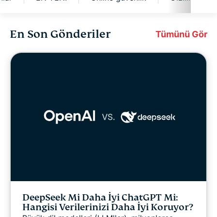
En Son Gönderiler
Siber güvenlik
Tümünü Gör
Dijital özgürlük
ExpressVPN for Teams
ExpressVPN Haberleri
Öne Çıkanlar
EN YENİ
DeepSeek Mi Daha İyi ChatGPT Mi:
Online güvenlik
Hangisi Verilerinizi Daha İyi Koruyor?