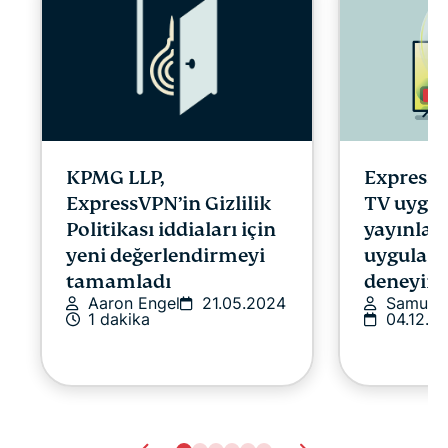
ExpressV
KPMG LLP,
TV uygu
ExpressVPN’in Gizlilik
yayınlad
Politikası iddiaları için
uygulam
yeni değerlendirmeyi
deneyimin
tamamladı
Samuel 
Aaron Engel
21.05.2024
04.12.2
1 dakika