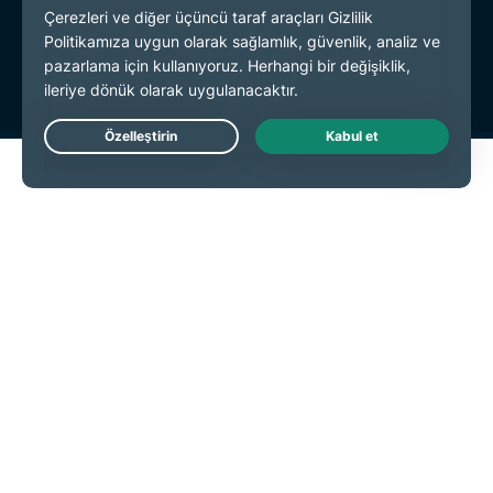
Hizmet Koşulları
Çerez Tercihleri
Live Chat