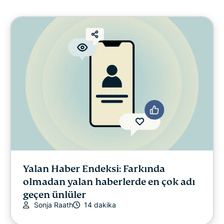
Siber güvenlik
Dijital özgürlük
ExpressVPN for Teams
ExpressVPN Haberleri
Öne Çıkanlar
EN YENİ
Yalan Haber Endeksi: Farkında
olmadan yalan haberlerde en çok adı
Online güvenlik
geçen ünlüler
Sonja Raath
14 dakika
Gizlilik