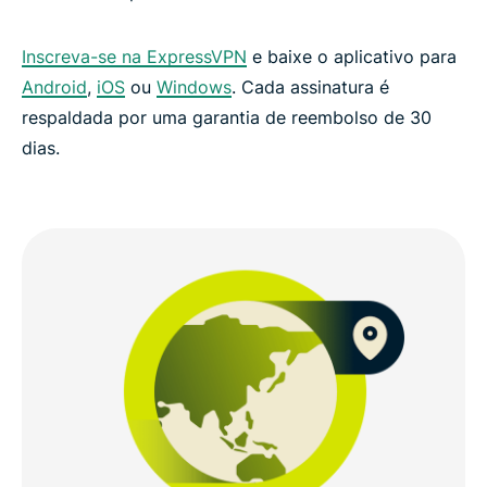
Inscreva-se na ExpressVPN
e baixe o aplicativo para
Access Diablo Immortal on your regular networks
Android
,
iOS
ou
Windows
. Cada assinatura é
respaldada por uma garantia de reembolso de 30
Protect your Diablo Immortal sessions
dias.
ExpressVPN vs. free VPNs: Your Dungeon Run
deserves the best
What our most satisfied customers say about us
Frequently Asked Questions About Diablo
Immortal VPNs
Try ExpressVPN for Diablo Immortal