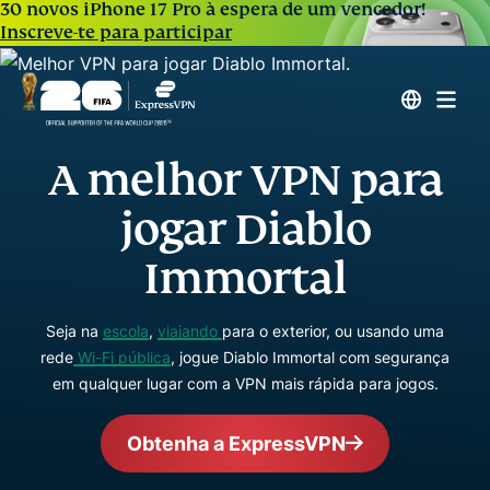
30 novos iPhone 17 Pro à espera de um vencedor!
Inscreve-te para participar
A melhor VPN para
jogar Diablo
Immortal
Seja na
escola
,
viajando
para o exterior, ou usando uma
rede
Wi-Fi pública
, jogue Diablo Immortal com segurança
em qualquer lugar com a VPN mais rápida para jogos.
Obtenha a ExpressVPN