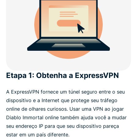
Immortal?
Baixe uma VPN para Diablo Immortal em todos os
dispositivos
O que os gamers dizem sobre nós
Perguntas frequentes
Etapa 1: Obtenha a ExpressVPN
Experimente uma VPN sem compromisso para
A ExpressVPN fornece um túnel seguro entre o seu
jogar Diablo Immortal
dispositivo e a Internet que protege seu tráfego
online de olhares curiosos. Usar uma VPN ao jogar
How to play Diablo Immortal with ExpressVPN
Diablo Immortal online também ajuda você a mudar
seu endereço IP para que seu dispositivo pareça
estar em um país diferente.
Get the best VPN for Diablo Immortal