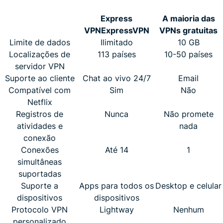
Express
A maioria das
VPN
ExpressVPN
VPNs gratuitas
Limite de dados
Ilimitado
10 GB
Localizações de
113 países
10-50 países
servidor VPN
Suporte ao cliente
Chat ao vivo 24/7
Email
Compatível com
Sim
Não
Netflix
Registros de
Nunca
Não promete
atividades e
nada
conexão
Conexões
Até 14
1
simultâneas
suportadas
Suporte a
Apps para todos os
Desktop e celular
dispositivos
dispositivos
Protocolo VPN
Lightway
Nenhum
personalizado