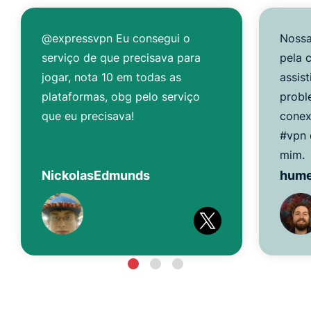
@expressvpn Eu consegui o
Nossa
serviço de que precisava para
pela 
jogar, nota 10 em todas as
assis
plataformas, obg pelo serviço
probl
que eu precisava!
conex
#vpn 
mim.
NickolasEdmunds
hum