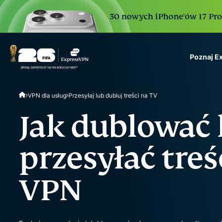
30 nowych iPhone'ów 17 Pro. 
Poznaj E
ExpressVPN for Teams
VPN dla usług
Przesyłaj lub dubluj treści na TV
VPN protection for grow
to deploy, simple to man
Jak dublować 
scale.
przesyłać treś
VPN