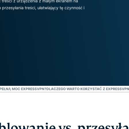
 treści z urządzenia z małym ekranem na
oparta na
hasłami,
zesyłania treści, ułatwiający tę czynność i
poufnym
uwierzytelnianie
przetwarzaniu
wieloskładnikowe
danych,
i nie tylko.
zapewniająca
inteligencję
opartą na
prywatności.
Identity
Defender
Potężny
zestaw
narzędzi do
ochrony
PEŁNĄ MOC EXPRESSVPN?
DLACZEGO WARTO KORZYSTAĆ Z EXPRESSVP
tożsamości,
monitorowania
i usuwania
danych
lowanie vs. przesył