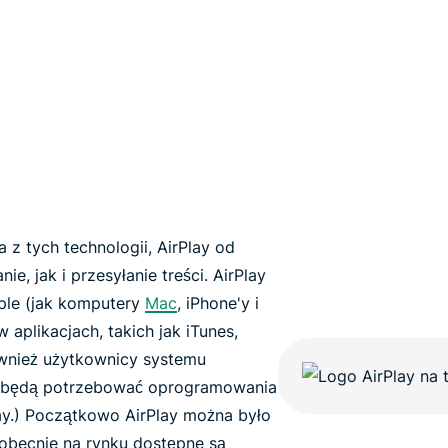
z tych technologii, AirPlay od
, jak i przesyłanie treści. AirPlay
ple (jak komputery
Mac
, iPhone'y i
 w aplikacjach, takich jak iTunes,
wnież użytkownicy systemu
będą potrzebować oprogramowania
lay.) Początkowo AirPlay można było
 obecnie na rynku dostępne są