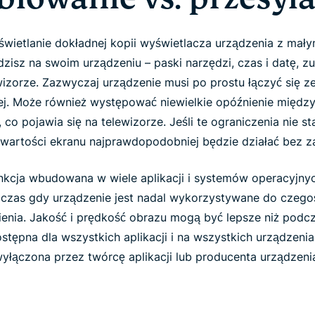
wietlanie dokładnej kopii wyświetlacza urządzenia z ma
zisz na swoim urządzeniu – paski narzędzi, czas i datę, zuż
izorze. Zazwyczaj urządzenie musi po prostu łączyć się ze
ej. Może również występować niewielkie opóźnienie między
co pojawia się na telewizorze. Jeśli te ograniczenia nie s
wartości ekranu najprawdopodobniej będzie działać bez za
unkcja wbudowana w wiele aplikacji i systemów operacyjny
dczas gdy urządzenie jest nadal wykorzystywane do czego
pienia. Jakość i prędkość obrazu mogą być lepsze niż podc
ostępna dla wszystkich aplikacji i na wszystkich urządzeni
łączona przez twórcę aplikacji lub producenta urządzen