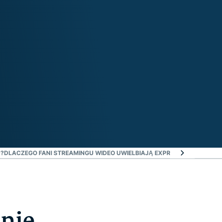
N?
DLACZEGO FANI STREAMINGU WIDEO UWIELBIAJĄ EXPRESSVPN
WYPRÓBU
anie