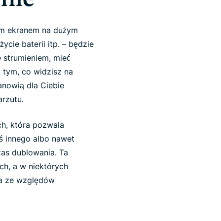
łym ekranem na dużym
ycie baterii itp. – będzie
 strumieniem, mieć
 tym, co widzisz na
tanowią dla Ciebie
rzutu.
ch, która pozwala
ś innego albo nawet
zas dublowania. Ta
ach, a w niektórych
ia ze względów