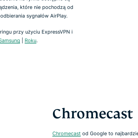
ądzenia, które nie pochodzą od
dbierania sygnałów AirPlay.
oringu przy użyciu ExpressVPN i
Samsung
|
Roku
.
Chromecast
Chromecast
od Google to najbardzi