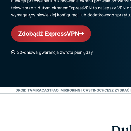
Funkcja przesyłania lub klonowania ekranu pozwala odtwarzać
telewizorze z dużym ekranemExpressVPN to najlepszy VPN do pr
wymagający niewielkiej konfiguracji lub dodatkowego sprzętu.
Zdobądź ExpressVPN
30-dniowa gwarancja zwrotu pieniędzy
IRE TV
ANDROID TV
MIRACAST
FAQ: MIRRORING I CASTING
CHCESZ ZYSKAĆ 
Dub