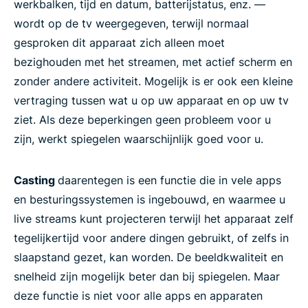
werkbalken, tijd en datum, batterijstatus, enz. —
wordt op de tv weergegeven, terwijl normaal
Roku
gesproken dit apparaat zich alleen moet
bezighouden met het streamen, met actief scherm en
Fire TV
zonder andere activiteit. Mogelijk is er ook een kleine
vertraging tussen wat u op uw apparaat en op uw tv
Android TV
ziet. Als deze beperkingen geen probleem voor u
zijn, werkt spiegelen waarschijnlijk goed voor u.
Miracast
Casting
daarentegen is een functie die in vele apps
Veelgestelde vragen: schermspiegelen naar tv
en besturingssystemen is ingebouwd, en waarmee u
live streams kunt projecteren terwijl het apparaat zelf
tegelijkertijd voor andere dingen gebruikt, of zelfs in
Wilt u de volledige kracht van ExpressVPN?
slaapstand gezet, kan worden. De beeldkwaliteit en
snelheid zijn mogelijk beter dan bij spiegelen. Maar
Waarom ExpressVPN gebruiken?
deze functie is niet voor alle apps en apparaten