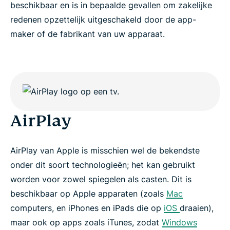
beschikbaar en is in bepaalde gevallen om zakelijke
Waarom video streaming fans gek zijn op
redenen opzettelijk uitgeschakeld door de app-
ExpressVPN
maker of de fabrikant van uw apparaat.
Probeer vandaag nog casten of beeldspiegelen
met een VPN, zonder risico
AirPlay
AirPlay van Apple is misschien wel de bekendste
onder dit soort technologieën; het kan gebruikt
worden voor zowel spiegelen als casten. Dit is
beschikbaar op Apple apparaten (zoals
Mac
computers, en iPhones en iPads die op
iOS
draaien),
maar ook op apps zoals iTunes, zodat
Windows