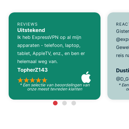
REVIEWS
REAC
Uitstekend
Giste
Ik heb ExpressVPN op al mijn
@expr
apparaten - telefoon, laptop,
Gewel
tablet, AppleTV, enz., en ben er
reis n
helemaal weg van.
TopherZ143
Dusti
@D_G
* Een selectie van beoordelingen van
* Een
onze meest tevreden klanten
o