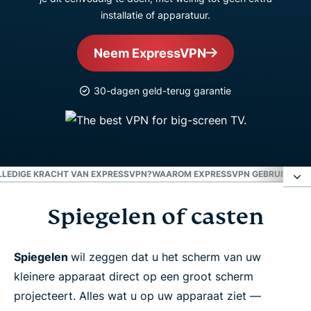
installatie of apparatuur.
Neem ExpressVPN
30-dagen geld-terug garantie
OLLEDIGE KRACHT VAN EXPRESSVPN?
WAAROM EXPRESSVPN GEBRUIKEN?
W
Spiegelen of casten
Spiegelen of casten
AirPlay
Spiegelen
wil zeggen dat u het scherm van uw
kleinere apparaat direct op een groot scherm
projecteert. Alles wat u op uw apparaat ziet —
Chromecast