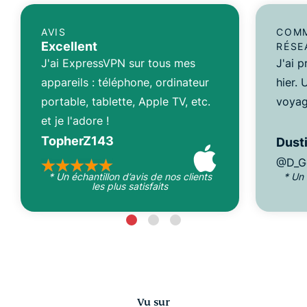
AVIS
COMM
Excellent
RÉSE
J'ai ExpressVPN sur tous mes
J'ai 
appareils : téléphone, ordinateur
hier.
portable, tablette, Apple TV, etc.
voyag
et je l'adore !
TopherZ143
Dusti
@D_G
* Un échantillon d’avis de nos clients
* Un 
les plus satisfaits
Vu sur