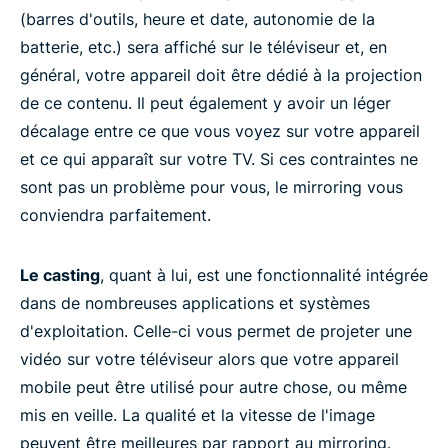
Roku
(barres d'outils, heure et date, autonomie de la
batterie, etc.) sera affiché sur le téléviseur et, en
général, votre appareil doit être dédié à la projection
Fire TV
de ce contenu. Il peut également y avoir un léger
décalage entre ce que vous voyez sur votre appareil
Android TV
et ce qui apparaît sur votre TV. Si ces contraintes ne
sont pas un problème pour vous, le mirroring vous
Miracast
conviendra parfaitement.
FAQ : Le screen mirroring sur TV
Le casting
, quant à lui, est une fonctionnalité intégrée
dans de nombreuses applications et systèmes
Vous voulez exploiter tout le potentiel
d'exploitation. Celle-ci vous permet de projeter une
d'ExpressVPN ?
vidéo sur votre téléviseur alors que votre appareil
mobile peut être utilisé pour autre chose, ou même
Pourquoi utiliser ExpressVPN ?
mis en veille. La qualité et la vitesse de l'image
peuvent être meilleures par rapport au mirroring.