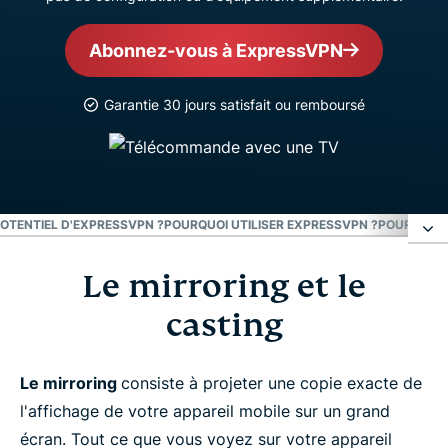
Abonnez-vous à ExpressVPN
Garantie 30 jours satisfait ou remboursé
POTENTIEL D'EXPRESSVPN ?
POURQUOI UTILISER EXPRESSVPN ?
POURQUOI 
Le mirroring et le
Le mirroring et le casting
casting
AirPlay
Le mirroring
consiste à projeter une copie exacte de
Chromecast
l'affichage de votre appareil mobile sur un grand
écran. Tout ce que vous voyez sur votre appareil