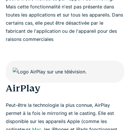
Mais cette fonctionnalité n'est pas présente dans
Pourquoi les amateurs de streaming vidéo aiment
toutes les applications et sur tous les appareils. Dans
ExpressVPN
certains cas, elle peut être désactivée par le
fabricant de l'application ou de l'appareil pour des
Essayez le casting ou le screen mirroring avec un
raisons commerciales
VPN dès aujourd'hui, sans risque
AirPlay
Peut-être la technologie la plus connue, AirPlay
permet à la fois le mirroring et le casting. Elle est
disponible sur les appareils Apple (comme les
ordinateurs
Mac
, les iPhones et iPads fonctionnant