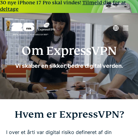
30 nye iPhone 17 Pro skal vindes!
Tilmeld dig for at
deltage
Om ExpressVPN
Vi skaber en sikker, bedre digital verden.
Hvem er ExpressVPN?
I over et årti var digital risiko defineret af din