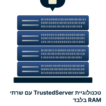
השיגו את תכונות אלה ועוד, ללא סיכון
תכונות הליבה של ExpressVPN לפרטיות ולאבטחה
תכונות ExpressVPN לחיבורים עם ביצועים גבוהים
תכונות סינון והגנה בכל הרשת
אבטחו את הסיסמאות שלכם עם ExpressKeys
שמרו על סודיות שיחות ה-AI שלכם עם ExpressAI
טכנולוגיית TrustedServer עם שרתי
הגנו על הדוא"ל שלכם עם ExpressMailGuard
RAM בלבד