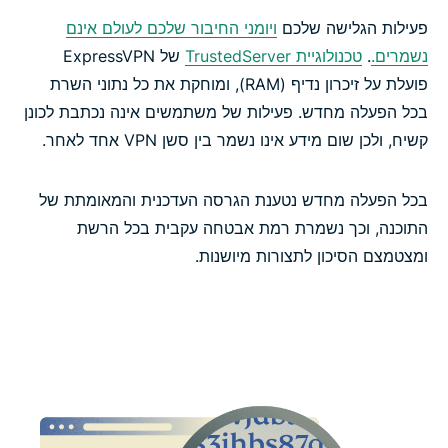
Identity Defender (למנויים בארה"ב בלבד)
פעילות הגלישה שלכם
ויומני החיבור שלכם לעולם אינם
נשמרים.
.
טכנולוגיית TrustedServer
של ExpressVPN
הפכו את ה-VPN שלכם לאוטומטי עם שרת ה-MCP של
פועלת על זיכרון נדיף (RAM), ומוחקת את כל נתוני השרת
ExpressVPN
בכל הפעלה מחדש. פעילות של משתמשים אינה נכתבת לכונן
קשיח, ולכן שום מידע אינו נשמר בין סשן VPN אחד לאחר.
אילו תכונות הופכות VPN לאמין?
בכל הפעלה מחדש נטענת הגרסה העדכנית והמאומתת של
תכונות ExpressVPN לעומת תכונות של VPN חינמי
התוכנה, וכך נשמרת רמת אבטחה עקבית בכל הרשת
ומצטמצם הסיכון לתצורות מיושנות.
תמיכה במכשירים ובאפליקציות
תשלומים, תקופות ניסיון והתחייבויות
חוות דעת על ExpressVPN