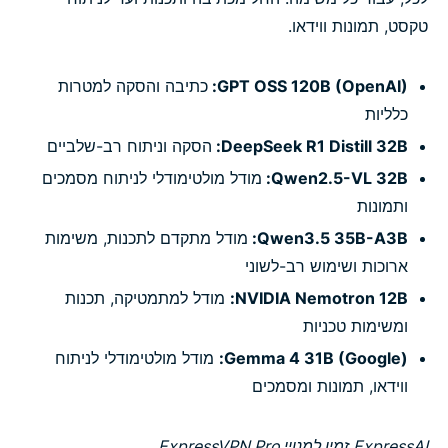
טקסט, תמונות ווידאו.
GPT OSS 120B (OpenAI):
כתיבה והסקה למטרות
כלליות
DeepSeek R1 Distill 32B:
הסקה וניתוח רב-שלביים
Qwen2.5-VL 32B:
מודל מולטימודלי לניתוח מסמכים
ותמונות
Qwen3.5 35B-A3B:
מודל מתקדם לתכנות, משימות
ארוכות ושימוש רב-לשוני
NVIDIA Nemotron 12B:
מודל למתמטיקה, תכנות
ומשימות טכניות
Gemma 4 31B (Google):
מודל מולטימודלי לניתוח
ווידאו, תמונות ומסמכים
ExpressAI זמין למנויי ExpressVPN Pro