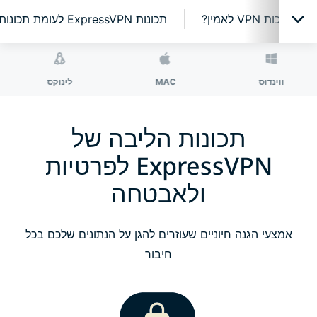
הופכות VPN לאמין?
תכונות ExpressVPN לעומת תכונות של VPN חינמי
אפליקציה אחת, הגנות מרובות
דוס
MAC
לינוקס
נת
טכנולוגיית ה- VPN הטובה ביותר לפרטיות שלכם
תכונות הליבה של
ExpressVPN לפרטיות
קבלו יותר עם ExpressVPN
ולאבטחה
שירות VPN לכל המכשירים שלכם
אמצעי הגנה חיוניים שעוזרים להגן על הנתונים שלכם בכל
השתמשו ב- ExpressVPN על הנתב שלכם
חיבור
חוות דעת על ExpressVPN