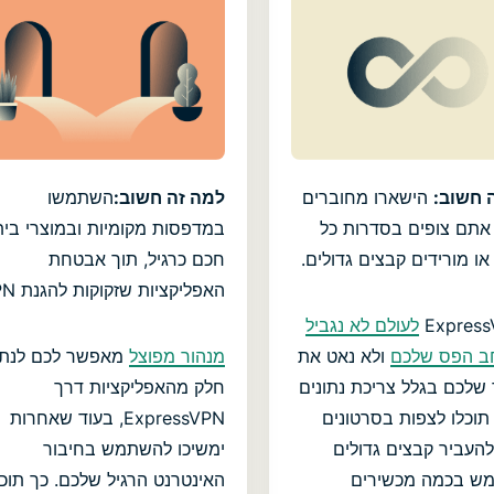
 חשוב:
הישארו מחוברים
למה זה חשוב:
השתמשו
אתם צופים בסדרות כל
במדפסות מקומיות ובמוצרי בית
ו מורידים קבצים גדולים.
חכם כרגיל, תוך אבטחת
האפליקציות שזקוקות להגנת VPN.
לעולם לא נגביל
ב הפס שלכם
ולא נאט את
מנהור מפוצל
מאפשר לכם לנת
 שלכם בגלל צריכת נתונים
חלק מהאפליקציות דרך
תוכלו לצפות בסרטונים
ExpressVPN, בעוד שאחרות
4K, להעביר קבצים גדולים
ימשיכו להשתמש בחיבור
ש בכמה מכשירים
האינטרנט הרגיל שלכם. כך תוכל