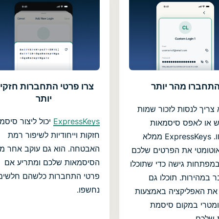
צרו פרטי התחברות חזקי
תחברו מהר יותר
יותר
צריך לנסות לזכור שמות
ExpressKeys
יכול ליצור סיסמ
או לאפס סיסמאות
חזקות וייחודיות לשיפור רמת
שנשכחו. ExpressKeys ממלא
האבטחה. הוא גם עוקב אחר מ
אוטומטי את הפרטים שלכם
הסיסמאות שלכם ומתריע אם
במפתחות גישה כדי שתוכלו
פרטי התחברות כלשהם חלשים 
 במהירות. תוכלו גם
נחשפו.
את האפליקציה באמצעות
יומטרי במקום סיסמת
שלכם.