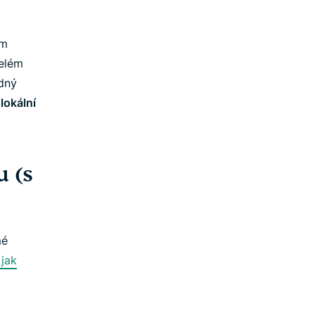
ám
celém
ádný
lokální
 (s
mé
 jak