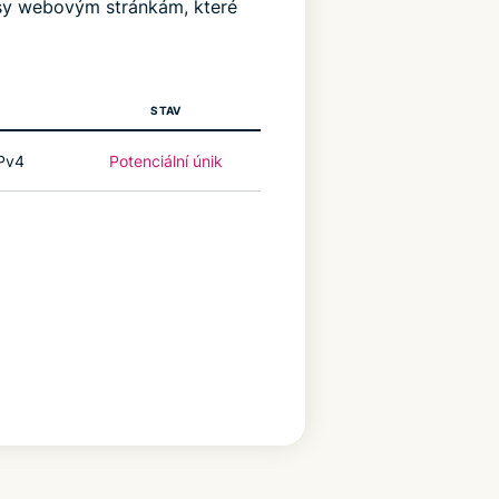
esy webovým stránkám, které
STAV
IPv4
Potenciální únik