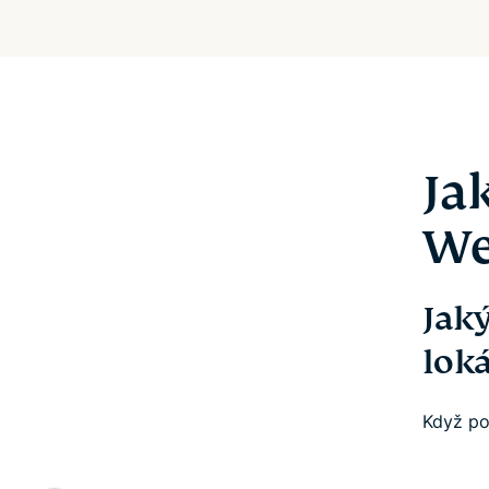
Ja
We
Jaký
lok
Když pou