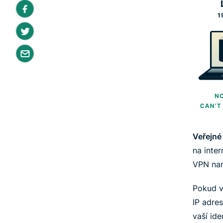
Veřejné 
na inte
VPN nam
Pokud v
IP adres
vaší iden