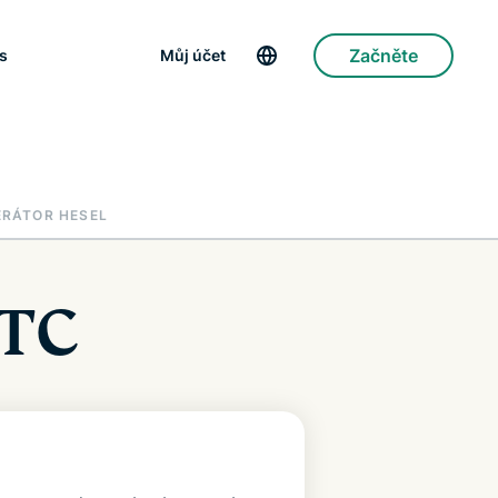
Začněte
s
Můj účet
ERÁTOR HESEL
RTC