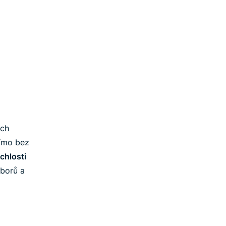
ých
římo bez
ychlosti
uborů a