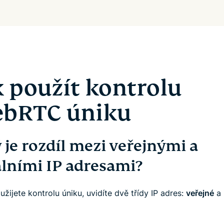
k použít kontrolu
bRTC úniku
 je rozdíl mezi veřejnými a
álními IP adresami?
žijete kontrolu úniku, uvidíte dvě třídy IP adres:
veřejné
a