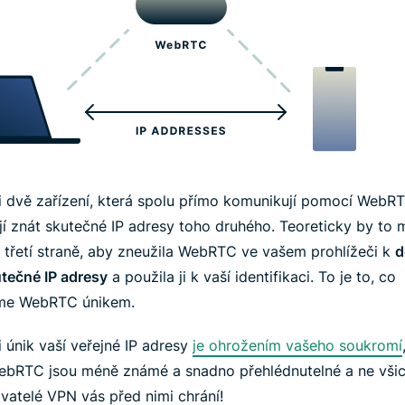
i dvě zařízení, která spolu přímo komunikují pomocí WebR
jí znát skutečné IP adresy toho druhého. Teoreticky by to 
 třetí straně, aby zneužila WebRTC ve vašem prohlížeči k
d
utečné IP adresy
a použila ji k vaší identifikaci. To je to, co
me WebRTC únikem.
 únik vaší veřejné IP adresy
je ohrožením vašeho soukromí
ebRTC jsou méně známé a snadno přehlédnutelné a ne všic
vatelé VPN vás před nimi chrání!