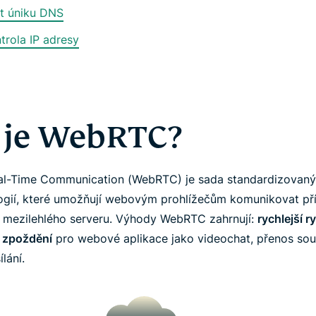
t úniku DNS
trola IP adresy
 je WebRTC?
l-Time Communication (WebRTC) je sada standardizovan
ogií, které umožňují webovým prohlížečům komunikovat p
 mezilehlého serveru. Výhody WebRTC zahrnují:
rychlejší r
 zpoždění
pro webové aplikace jako videochat, přenos so
ílání.