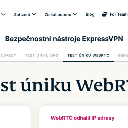
Blog
For Team
Zařízení
Získat pomoc
Bezpečnostní nástroje ExpressVPN
 ADRESY
TEST ÚNIKU DNS
TEST ÚNIKU WEBRTC
GEN
st úniku Web
WebRTC odhalil IP adresy