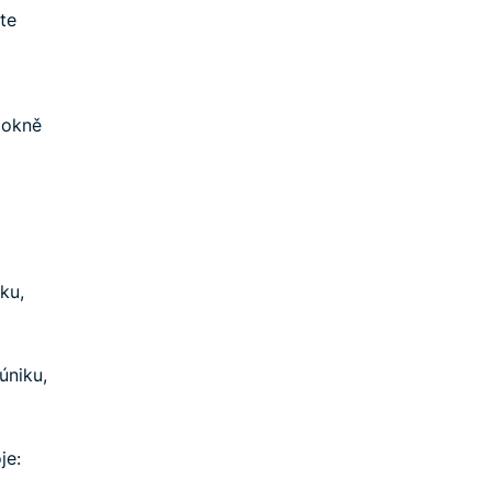
te
 okně
ku,
úniku,
je: