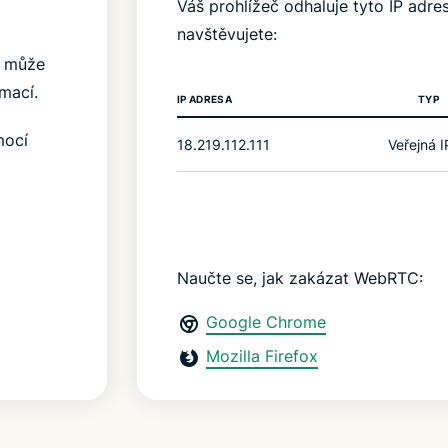
Váš prohlížeč odhaluje tyto IP adr
navštěvujete:
N, může
mací.
IP ADRESA
TYP
mocí
18.219.112.111
Veřejná 
Naučte se, jak zakázat WebRTC:
Google Chrome
Mozilla Firefox