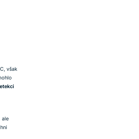
TC, však
mohlo
etekci
, ale
hni