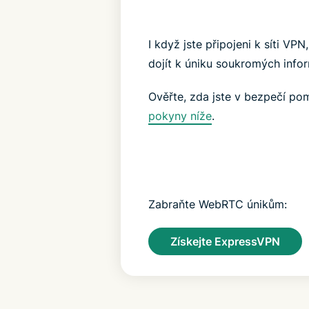
I když jste připojeni k síti VP
dojít k úniku soukromých infor
Ověřte, zda jste v bezpečí po
pokyny níže
.
Zabraňte WebRTC únikům:
Získejte ExpressVPN