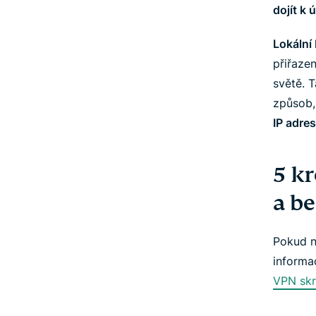
dojít k 
Lokální 
přiřaze
světě. T
způsob, 
IP adre
5 k
a b
Pokud
informa
VPN skr