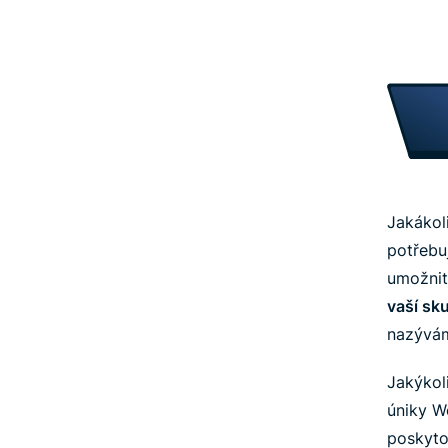
Jakákol
potřebu
umožnit
vaší sk
nazývá
Jakýkoli
úniky W
poskyto