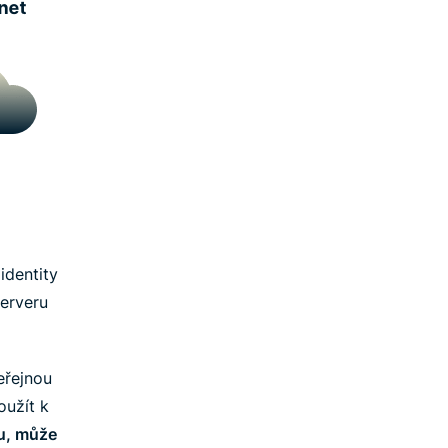
identity
serveru
eřejnou
oužít k
su, může