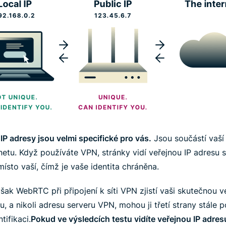
IP adresy jsou velmi specifické pro vás.
Jsou součástí vaší 
rnetu. Když používáte VPN, stránky vidí veřejnou IP adresu 
ísto vaší, čímž je vaše identita chráněna.
šak WebRTC při připojení k síti VPN zjistí vaši skutečnou v
u, a nikoli adresu serveru VPN, mohou ji třetí strany stále p
tifikaci.
Pokud ve výsledcích testu vidíte veřejnou IP adre