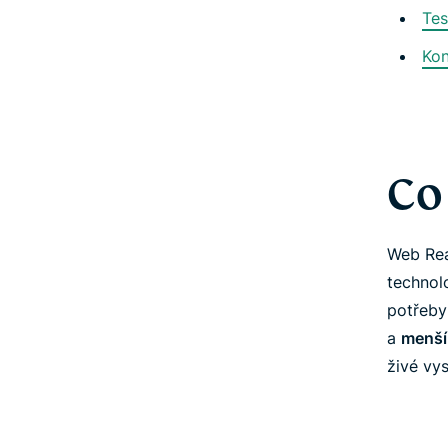
Tes
Kon
Co
Web Rea
technol
potřeby
a
menší
živé vys