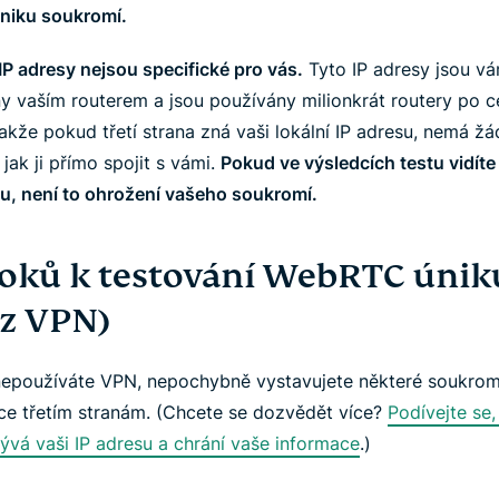
úniku soukromí.
IP adresy nejsou specifické pro vás.
Tyto IP adresy jsou v
ny vaším routerem a jsou používány milionkrát routery po 
akže pokud třetí strana zná vaši lokální IP adresu, nemá ž
jak ji přímo spojit s vámi.
Pokud ve výsledcích testu vidíte 
su, není to ohrožení vašeho soukromí.
roků k testování WebRTC úniku
ez VPN)
nepoužíváte
VPN, nepochybně vystavujete některé soukro
ce třetím stranám. (Chcete se dozvědět více?
Podívejte se,
ývá vaši IP adresu a chrání vaše informace
.)