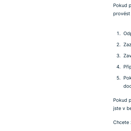
Pokud
provést 
Odp
Zaz
Zav
Při
Pok
doc
Pokud p
jste v b
Chcete 