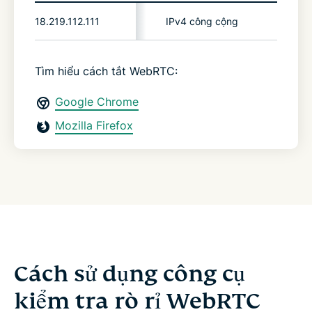
18.219.112.111
IPv4 công cộng
Rò rỉ t
Tìm hiểu cách tắt WebRTC:
Google Chrome
Mozilla Firefox
Cách sử dụng công cụ
kiểm tra rò rỉ WebRTC