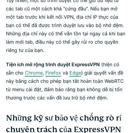
Tuy nhiên, một số trình duyệt có thể giữ dữ liệu từ
các tab cũ một cách khá "cứng đầu". Nếu bạn mở
một tab
trước
khi kết nối VPN, địa chỉ IP thực của
bạn có thể đã được trình duyệt lưu vào bộ nhớ đệm.
Những địa chỉ này có thể vẫn tồn tại ngay cả khi bạn
làm mới tab, điều này có thể gây rủi ro cho quyền
riêng tư của bạn.
Tiện ích mở rộng trình duyệt ExpressVPN
(hiện có
sẵn cho
Chrome
,
Firefox
và
Edge
) giải quyết vấn đề
này bằng cách cho phép bạn tắt hoàn toàn WebRTC
từ menu cài đặt, đảm bảo rằng bạn không dễ bị tổn
thương trước các vấn đề lưu trữ bộ nhớ đệm.
Những kỹ sư bảo vệ chống rò rỉ
chuyên trách của ExpressVPN