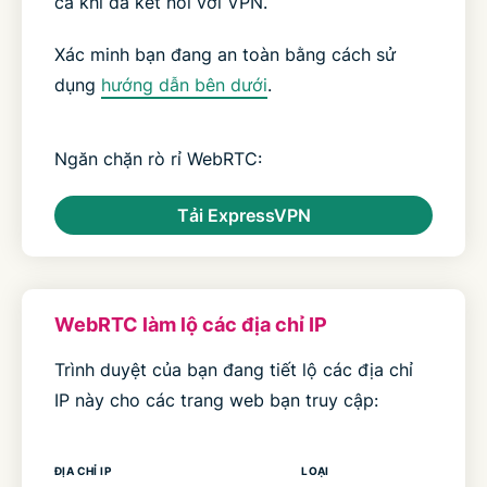
cả khi đã kết nối với VPN.
Xác minh bạn đang an toàn bằng cách sử
dụng
hướng dẫn bên dưới
.
Ngăn chặn rò rỉ WebRTC:
Tải ExpressVPN
WebRTC làm lộ các địa chỉ IP
Trình duyệt của bạn đang tiết lộ các địa chỉ
IP này cho các trang web bạn truy cập:
ĐỊA CHỈ IP
LOẠI
TRẠN