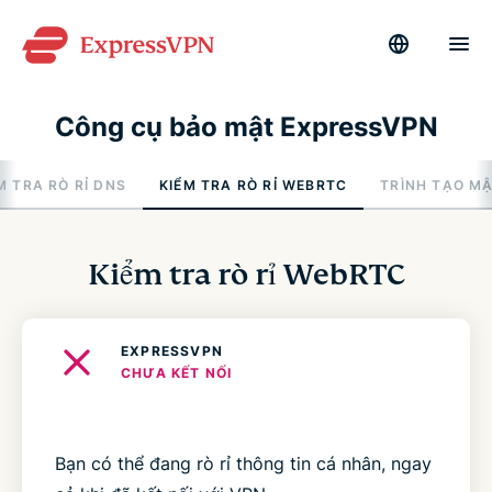
Công cụ bảo mật ExpressVPN
M TRA RÒ RỈ DNS
KIỂM TRA RÒ RỈ WEBRTC
TRÌNH TẠO M
Kiểm tra rò rỉ WebRTC
EXPRESSVPN
CHƯA KẾT NỐI
Bạn có thể đang rò rỉ thông tin cá nhân, ngay