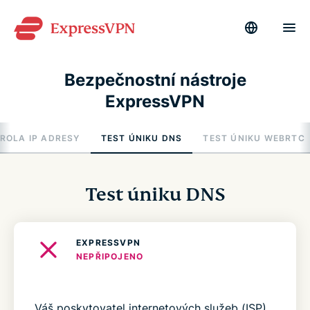
Bezpečnostní nástroje
ExpressVPN
ROLA IP ADRESY
TEST ÚNIKU DNS
TEST ÚNIKU WEBRTC
Test úniku DNS
EXPRESSVPN
NEPŘIPOJENO
Váš poskytovatel internetových služeb (ISP)