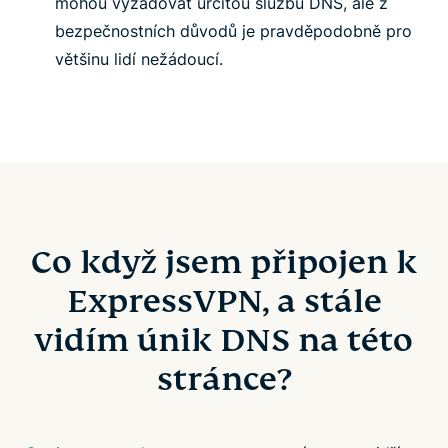
mohou vyžadovat určitou službu DNS, ale z
bezpečnostních důvodů je pravděpodobně pro
většinu lidí nežádoucí.
Co když jsem připojen k
ExpressVPN, a stále
vidím únik DNS na této
stránce?