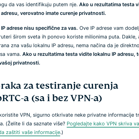
gu da vas identifikuju putem nje.
Ako u rezultatima testa v
 adresu, verovatno imate curenje privatnosti.
IP adrese nisu specifične za vas.
Ove IP adrese vam dodelj
 ruteri širom sveta ih ponovo koriste milionima puta. Dakle,
trana zna vašu lokalnu IP adresu, nema načina da je direktn
 sa vama.
Ako u rezultatima testa vidite lokalnu IP adresu, t
vašoj privatnosti.
raka za testiranje curenja
RTC-a (sa i bez VPN-a)
oristite VPN, sigurno otkrivate neke privatne informacije t
. (Želite li da saznate više?
Pogledajte kako VPN skriva va
a zaštiti vaše informacije
.)