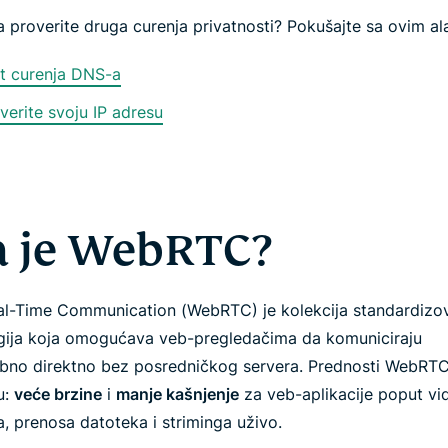
a proverite druga curenja privatnosti? Pokušajte sa ovim al
t curenja DNS-a
verite svoju IP adresu
a je WebRTC?
l-Time Communication (WebRTC) je kolekcija standardizo
gija koja omogućava veb-pregledačima da komuniciraju
no direktno bez posredničkog servera. Prednosti WebRT
u:
veće brzine
i
manje kašnjenje
za veb-aplikacije poput vi
, prenosa datoteka i striminga uživo.