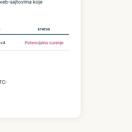
 veb-sajtovima koje
E
STATUS
Pv4
Potencijalno curenje
TC: