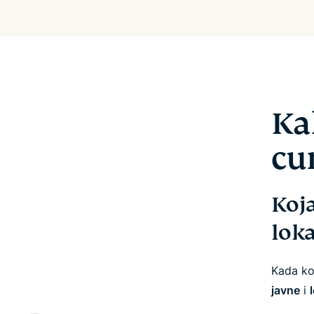
Ka
cu
Koja
loka
Kada kor
javne
i