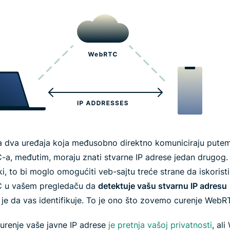
ja dva uređaja koja međusobno direktno komuniciraju pute
a, međutim, moraju znati stvarne IP adrese jedan drugog.
i, to bi moglo omogućiti veb-sajtu treće strane da iskoristi
 u vašem pregledaču da
detektuje vašu stvarnu IP adresu
i je da vas identifikuje. To je ono što zovemo curenje WebR
urenje vaše javne IP adrese
je pretnja vašoj privatnosti
, al