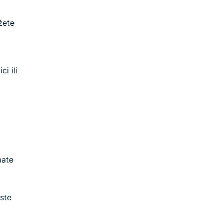
žete
i ili
mate
 ste