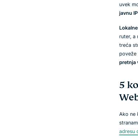
uvek mo
javnu IP
Lokalne 
ruter, a
treća s
poveže
pretnja 
5 ko
Web
Ako
ne
k
stranama
adresu d