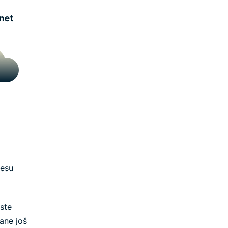
resu
ste
ane još