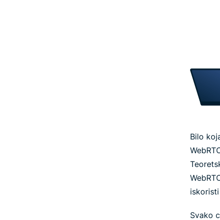
Bilo ko
WebRTC-
Teoretsk
WebRTC
iskorist
Svako c