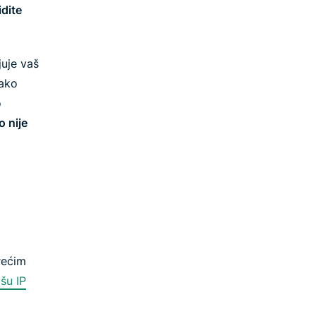
idite
uje vaš
 ako
o
o nije
rećim
šu IP