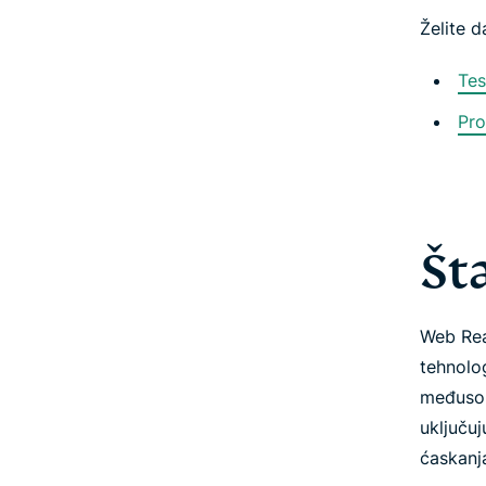
Želite d
Tes
Pro
Št
Web Rea
tehnolo
međusob
uključuj
ćaskanja