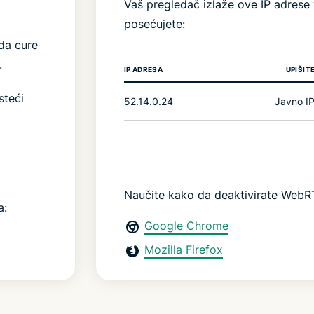
Vaš pregledač izlaže ove IP adrese
posećujete:
da cure
.
IP ADRESA
UPIŠIT
steći
52.14.0.24
Javno I
Naučite kako da deaktivirate WebR
a:
Google Chrome
Mozilla Firefox