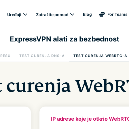
Blog
For Teams
Uređaji
Zatražite pomoć
ExpressVPN alati za bezbednost
DRESU
TEST CURENJA DNS-A
TEST CURENJA WEBRTC-A
t curenja WebR
IP adrese koje je otkrio WebRT