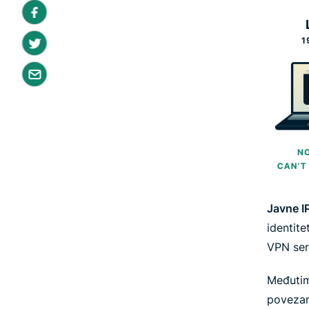
Javne I
identite
VPN serv
Međutim
povezan