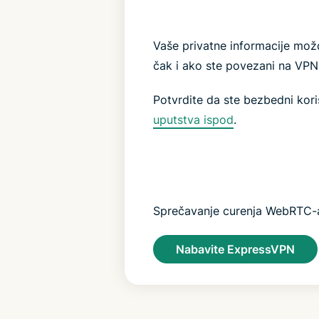
Vaše privatne informacije mož
čak i ako ste povezani na VPN
Potvrdite da ste bezbedni kori
uputstva ispod
.
Sprečavanje curenja WebRTC-
Nabavite ExpressVPN