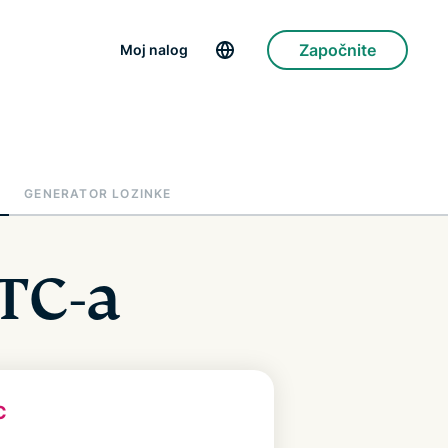
Započnite
Moj nalog
GENERATOR LOZINKE
TC-a
C