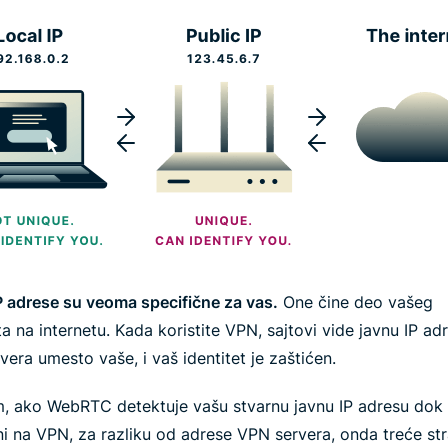
P adrese su veoma specifične za vas.
One čine deo vašeg
ta na internetu. Kada koristite VPN, sajtovi vide javnu IP ad
era umesto vaše, i vaš identitet je zaštićen.
, ako WebRTC detektuje vašu stvarnu javnu IP adresu dok 
i na VPN, za razliku od adrese VPN servera, onda treće str