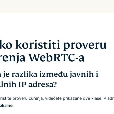
ko koristiti proveru
renja WebRTC-a
 je razlika između javnih i
lnih IP adresa?
istite proveru curenja, videćete prikazane dve klase IP adr
lokalne
.