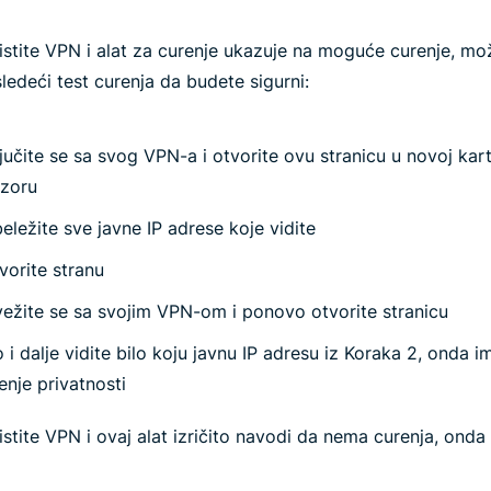
istite
VPN i alat za curenje ukazuje na moguće curenje, mo
 sledeći test curenja da budete sigurni:
ljučite se sa svog VPN-a i otvorite ovu stranicu u novoj kartic
zoru
eležite sve javne IP adrese koje vidite
vorite stranu
ežite se sa svojim VPN-om i ponovo otvorite stranicu
 i dalje vidite bilo koju javnu IP adresu iz Koraka 2, onda i
enje privatnosti
stite VPN i ovaj alat izričito navodi da nema curenja, onda