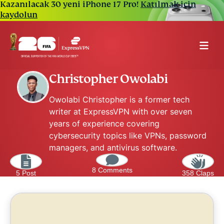
Kazanılacak 30 yeni iPhone 17 Pro!
Katılmak için
kaydolun
Christopher Owolabi
Owolabi Christopher is a former tech
writer at ExpressVPN with over seven
years of experience covering
cybersecurity topics like VPNs, password
managers, and antivirus software.
8 Comments
5 Post
358 Claps