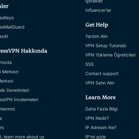
İştirakler
ler
Influencer'lar
ssKeys
Get Help
ssMailGuard
ssAI
Yardım Alın
VPN Setup Tutorials
ressVPN Hakkında
VPN Yükleme Öğreticileri
mızda
SSS
 Merkezi
Contact support
erkezi
VPN Satın Alın
lik Denetimleri
Learn More
ssVPN İncelemeleri
larımız
Daha Fazla Bilgi
a
VPN Nedir?
rs
IP Adresim Ne?
I, learn more about us
IP'mi gizle