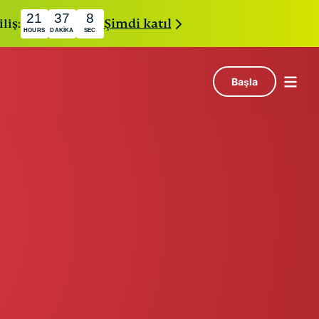
21
37
7
liş:
Şimdi katıl
HOURS
DAKIKA
SEC
Başla