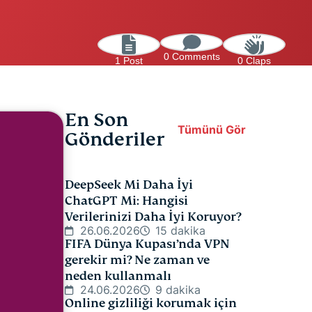
0 Comments
1 Post
0 Claps
En Son
Tümünü Gör
Gönderiler
DeepSeek Mi Daha İyi
ChatGPT Mi: Hangisi
Verilerinizi Daha İyi Koruyor?
26.06.2026
15 dakika
FIFA Dünya Kupası’nda VPN
gerekir mi? Ne zaman ve
neden kullanmalı
24.06.2026
9 dakika
Online gizliliği korumak için