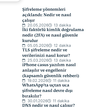
Şifreleme yöntemleri
açıklandı: Nedir ve nasıl
çalışır
20.05.2026
13 dakika
İki faktörlü kimlik doğrulama
nedir (2FA) ve nasıl güvenle
kurulur
05.05.2026
12 dakika
TLS şifreleme nedir ve
verilerinizi nasıl korur?
25.03.2026
13 dakika
iPhone casus yazılım nasıl
anlaşılır ve engellenir
(kapsamlı güvenlik rehberi)
19.02.2026
11 dakika
WhatsApp’ta uçtan uca
şifreleme nasıl devre dışı
bırakılır?
30.01.2026
11 dakika
DNS nedir ve nasıl çalışır?