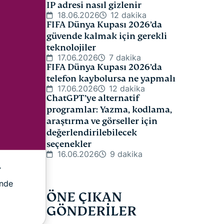
IP adresi nasıl gizlenir
18.06.2026
12 dakika
FIFA Dünya Kupası 2026’da
güvende kalmak için gerekli
teknolojiler
17.06.2026
7 dakika
FIFA Dünya Kupası 2026’da
telefon kaybolursa ne yapmalı
17.06.2026
12 dakika
ChatGPT’ye alternatif
programlar: Yazma, kodlama,
araştırma ve görseller için
değerlendirilebilecek
seçenekler
16.06.2026
9 dakika
r
inde
ÖNE ÇIKAN
GÖNDERİLER