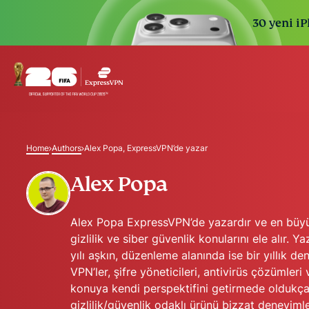
30 yeni iP
Home
Authors
Alex Popa, ExpressVPN’de yazar
Alex Popa
Alex Popa ExpressVPN’de yazardır ve en büyük
gizlilik ve siber güvenlik konularını ele alır. Y
yılı aşkın, düzenleme alanında ise bir yıllık d
VPN’ler, şifre yöneticileri, antivirüs çözümler
konuya kendi perspektifini getirmede oldukça 
gizlilik/güvenlik odaklı ürünü bizzat deneyimle