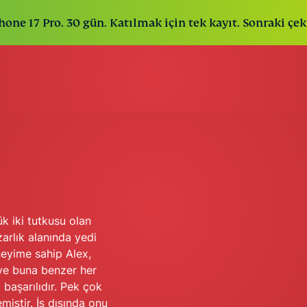
hone 17 Pro. 30 gün. Katılmak için tek kayıt. Sonraki çeki
 iki tutkusu olan
azarlık alanında yedi
eneyime sahip Alex,
i ve buna benzer her
başarılıdır. Pek çok
miştir. İş dışında onu