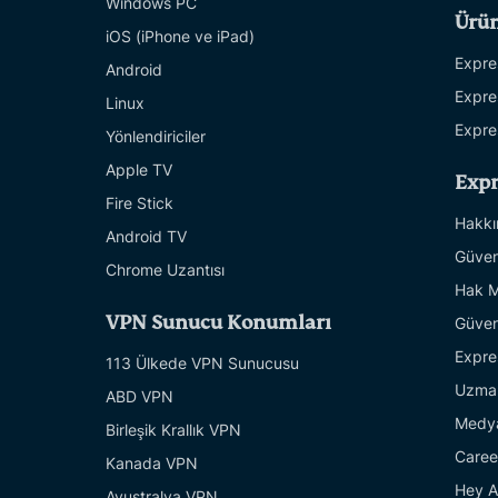
Windows PC
Ürün
iOS (iPhone ve iPad)
Expre
Android
Expre
Linux
Expre
Yönlendiriciler
Apple TV
Exp
Fire Stick
Hakkı
Android TV
Güven
Chrome Uzantısı
Hak M
VPN Sunucu Konumları
Güven
Expre
113 Ülkede VPN Sunucusu
Uzman
ABD VPN
Medy
Birleşik Krallık VPN
Caree
Kanada VPN
Hey A
Avustralya VPN