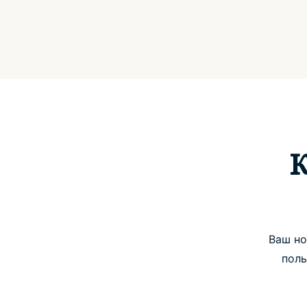
К
Ваш но
поль