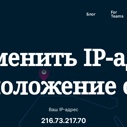
For
Получить
Блог
Устройства
Teams
помощь
менить IP-а
положение 
Ваш IP-адрес
216.73.217.70