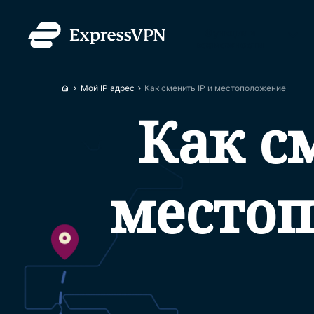
Функции и
возможности
Мой IP адрес
Как сменить IP и местоположение
Как с
место