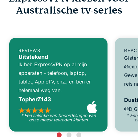
Australische tv-series
REVIEWS
REAC
Uitstekend
Giste
Ik heb ExpressVPN op al mijn
@expr
apparaten - telefoon, laptop,
Gewel
tablet, AppleTV, enz., en ben er
reis n
helemaal weg van.
TopherZ143
Dusti
@D_G
* Een selectie van beoordelingen van
* Een
onze meest tevreden klanten
o