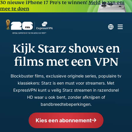
30 nieuwe iPhone 17 Pro's te winnen!
Meld je aan om
mee te doen
Kijk Starz shows en
films met een VPN
Blockbuster films, exclusieve originele series, populaire tv
klassiekers: Starz is een must voor streamers. Met
ExpressVPN kunt u veilig Starz streamen in razendsnel
HD waar u ook bent, zonder afknijpen of
bandbreedtebeperkingen.
Kies een abonnement