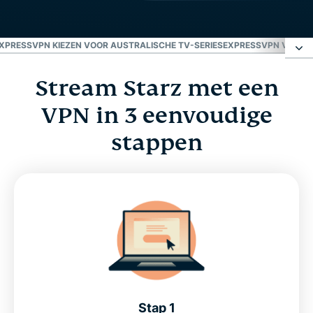
XPRESSVPN KIEZEN VOOR AUSTRALISCHE TV-SERIES
EXPRESSVPN VOOR PC
Stream Starz met een
Stream Starz met een VPN in 3 eenvoudige
stappen
VPN in 3 eenvoudige
stappen
Wat is Starz?
Veelgestelde vragen: VPN voor Starz
Waarom kijkers ExpressVPN kiezen voor
Australische tv-series
ExpressVPN voor pc, Mac, iOS, Android en meer
Stap 1