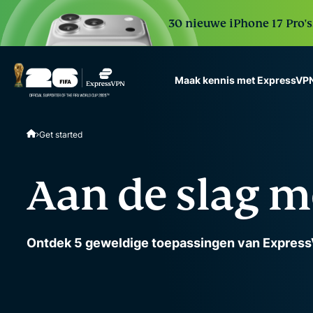
30 nieuwe iPhone 17 Pro'
Maak kennis met ExpressVP
ExpressVPN for Teams
Get started
VPN protection for grow
to deploy, simple to man
scale.
Aan de slag m
Ontdek 5 geweldige toepassingen van Expres