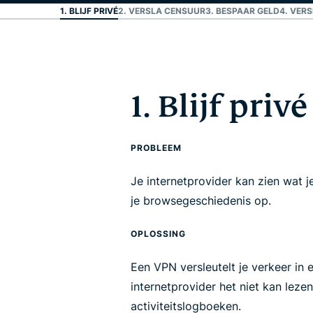
1. BLIJF PRIVÉ
2. VERSLA CENSUUR
3. BESPAAR GELD
4. VER
1. Blijf privé
PROBLEEM
Je internetprovider kan zien wat je
je browsegeschiedenis op.
OPLOSSING
Een VPN versleutelt je verkeer in e
internetprovider het niet kan leze
activiteitslogboeken.