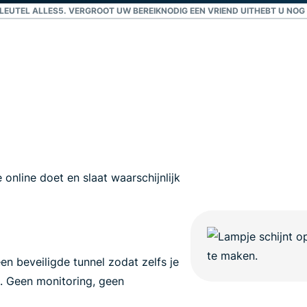
confidential
SLEUTEL ALLES
5. VERGROOT UW BEREIK
NODIG EEN VRIEND UIT
HEBT U NOG
en meer.
computing en
ontworpen
met privacy
als
uitgangspunt.
Identity Defender
Krachtig pakket met
tools voor
identiteitsbescherming,
bewaking en
gegevensverwijdering
 online doet en slaat waarschijnlijk
en beveiligde tunnel zodat zelfs je
n. Geen monitoring, geen