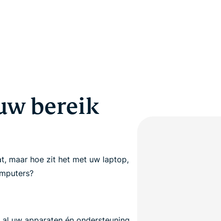
 uw bereik
, maar hoe zit het met uw laptop,
omputers?
 al uw apparaten én ondersteuning