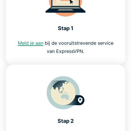
Deblokkeer Facebook op school
Deblokkeer Twitter op school
Stap 1
Meld je aan
bij de vooruitstrevende service
Deblokkeer Instagram op school
van ExpressVPN.
Deblokkeer Netflix op school
Omzeil de wifi blokkaddes van school en zie of
stream alles
Veelgestelde vragen: Hoe gebruikt u een VPN voor
wifi op school
Stap 2