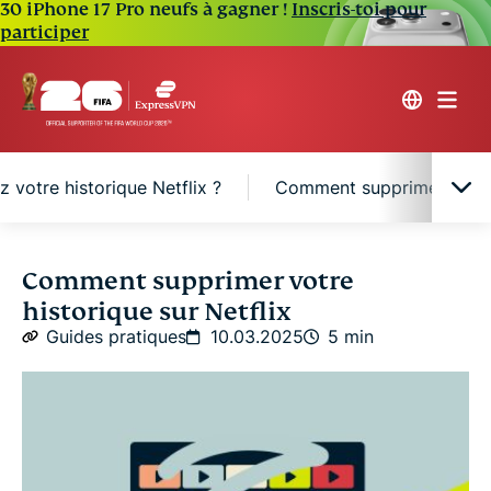
30 iPhone 17 Pro neufs à gagner !
Inscris-toi pour
participer
 votre historique Netflix ?
Comment supprimer l'histo
Pourquoi supprimer votre historique Netflix ?
Comment supprimer votre
historique sur Netflix
Que se passe-t-il lorsque vous effacez votre
Guides pratiques
10.03.2025
5 min
historique Netflix ?
Comment supprimer l'historique Netflix sur TV, PC
et téléphone