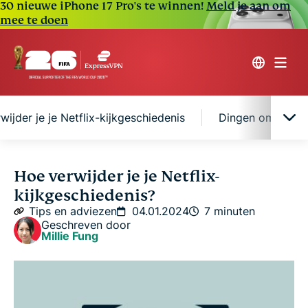
30 nieuwe iPhone 17 Pro's te winnen!
Meld je aan om
mee te doen
wijder je je Netflix-kijkgeschiedenis
Dingen om te ove
Waarom moet je je Netflix-kijkgeschiedenis
Hoe verwijder je je Netflix-
verwijderen?
kijkgeschiedenis?
Tips en adviezen
04.01.2024
7 minuten
Wat gebeurt er als je je Netflix-geschiedenis
Geschreven door
Millie Fung
verwijdert?
Hoe verwijder je je Netflix-kijkgeschiedenis