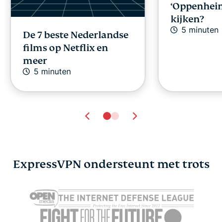
‘Oppenheim
kijken?
5 minuten
De 7 beste Nederlandse
films op Netflix en
meer
5 minuten
ExpressVPN ondersteunt met trots
Wat is eSIM en hoe
Hoe weet G
werkt het?
locatie is a
Millie Fung
19 minuten
gebruikt?
Millie Fung