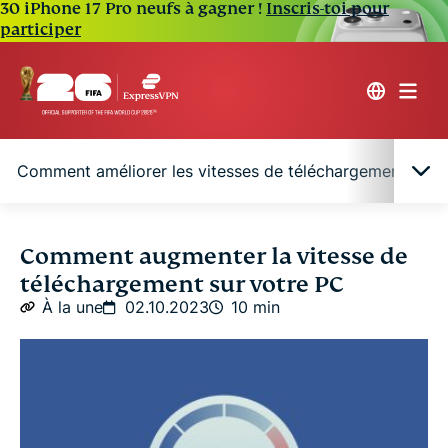
30 iPhone 17 Pro neufs à gagner !
Inscris-toi pour
participer
Comment améliorer les vitesses de téléchargement sur 
5 facteurs qui peuvent affecter votre vitesse de
Comment augmenter la vitesse de
téléchargement
téléchargement sur votre PC
À la une
02.10.2023
10 min
Comment améliorer les vitesses de
téléchargement sur votre PC
FAQ sur la vitesse de téléchargement de votre PC