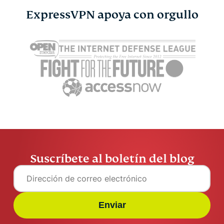
ExpressVPN apoya con orgullo
¿DeepSeek es seguro? Lo
¿Qué es un
que les ocurre a tus
lo que hay 
datos al usarlo
ellas
ExpressVPN
11 min
ExpressV
Suscríbete al boletín del blog
Enviar