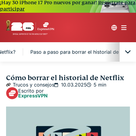
¡Hay 30 iPhone 17 Pro nuevos por ganar!
Regístrate para
participar
etflix?
Paso a paso para borrar el historial de Netflix
¿Por qué borrar el historial de Netflix?
Cómo borrar el historial de Netflix
Trucos y consejos
10.03.2025
5 min
Escrito por
¿Qué sucede cuando borra el historial de Netflix?
ExpressVPN
Paso a paso para borrar el historial de Netflix
¿Por qué usar una VPN para Netflix?