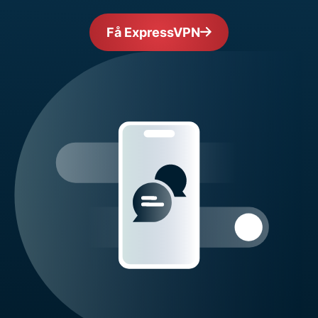
Få ExpressVPN