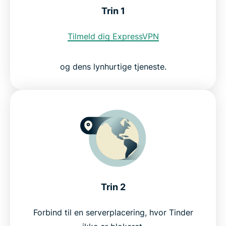
Trin 1
Ofte stillede spørgsmål om adgang til Tinder med
en VPN
Tilmeld dig ExpressVPN
Prøv ExpressVPN risikofrit i dag
og dens lynhurtige tjeneste.
Trin 2
Forbind til en serverplacering, hvor Tinder