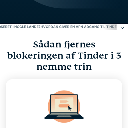
OKERET I NOGLE LANDE?
HVORDAN GIVER EN VPN ADGANG TIL TINDER?
ER 
Sådan fjernes
Sådan fjernes blokeringen af Tinder i 3 nemme
trin
blokeringen af Tinder i 3
nemme trin
Fjern blokering af Tinder med en VPN
Hvorfor er Tinder blokeret i nogle lande?
Hvordan giver en VPN adgang til Tinder?
Er det et match?