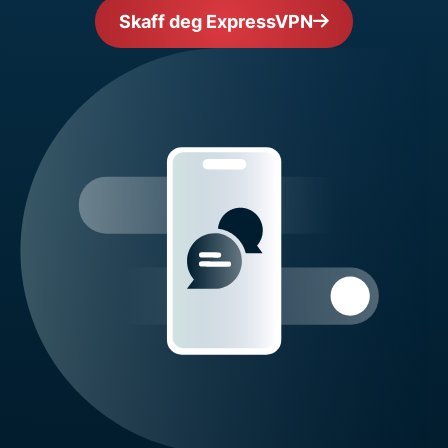
Skaff deg ExpressVPN