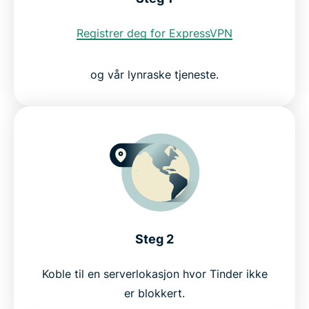
Ofte stilte spørsmål: Få tilgang til Tinder med et
VPN
Registrer deg for ExpressVPN
Prøv ExpressVPN uten risiko i dag
og vår lynraske tjeneste.
Steg 2
Koble til en serverlokasjon hvor Tinder ikke
er blokkert.