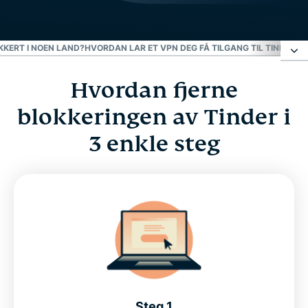
KKERT I NOEN LAND?
HVORDAN LAR ET VPN DEG FÅ TILGANG TIL TINDER?
K
Hvordan fjerne
Hvordan fjerne blokkeringen av Tinder i 3 enkle
steg
blokkeringen av Tinder i
3 enkle steg
Fjern blokkeringen av Tinder med et VPN
Hvorfor er Tinder blokkert i noen land?
Hvordan lar et VPN deg få tilgang til Tinder?
Kan det være en match?
Steg 1