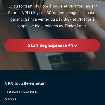
Er du fortsatt i tvil om å bruke et VPN for Tinder?
ExpressVPN tilbyr en 30-dagers pengene-tilbake-
garanti. Så hva venter du på? Bruk et VPN for å
oppheve blokkeringen av Tinder i dag.
Skaff deg ExpressVPN
VPN for alle enheter
Last ned ExpressVPN
MacOS