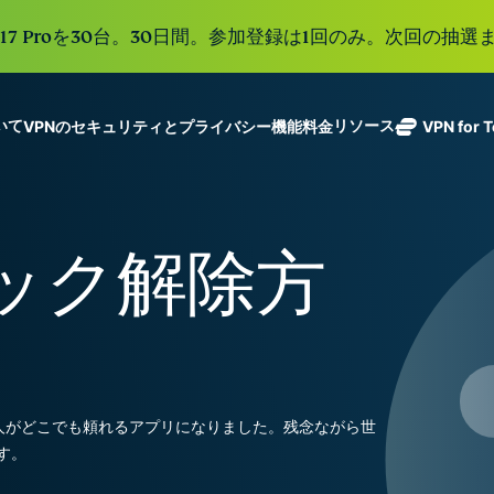
e 17 Proを30台。30日間。参加登録は1回のみ。次回の抽選ま
ついて
リソース
VPNのセキュリティとプライバシー機能
料金
VPN for 
ExpressVPN
業界をリード
Get fast, secure
ExpressMailGuard
する超高速
ノーログポリシー]
Windows
VPNとは
新機能
ing teams. Easy
受信トレイと個人情
VPN。113か
複数のデバイスで利用
MacOS
初心者向けVPN
新機能
age, built to
ロック解除方
報を守るプライベー
国のセキュア
オンラインサービスに安全にアクセス
Linux
VPNの使い方
新機能
トメールリレーサー
holiday.
なサーバーを
すべての機能を見る
VPN暗号化の仕
ビス。
eSIM
備えていま
150以上の
す。
と地域で使
ExpressAI
る無料eSI
1つのサブスクリプシ
機密コンピュ
張中のツール群を利用
ーティングを
ExpressKeys
の人がどこでも頼れるアプリになりました。残念ながら世
採用した、プ
ルライフを向上させま
安全なパスワ
す。
ライバシー重
ード管理や多
視のインテリ
すべての製品を見る
要素認証な