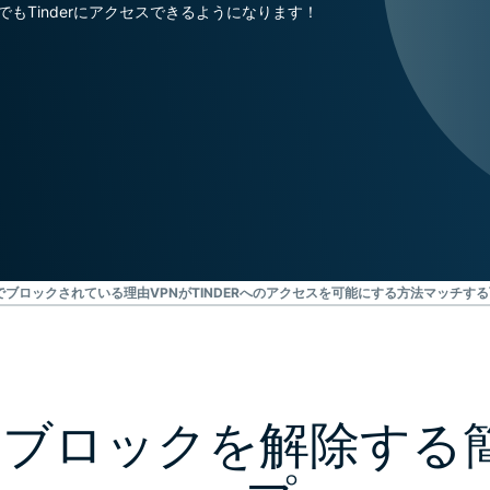
ジェンスを実
もTinderにアクセスできるようになります！
ど。
現する初のコ
ンシューマー
向けAI。
Identity
Defender
ID保護・監
視・データ削
除を備えた強
力なツール
群。
国でブロックされている理由
VPNがTINDERへのアクセスを可能にする方法
マッチする
erのブロックを解除する