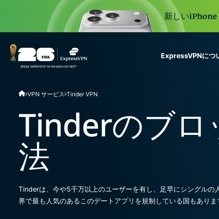
新しいiPhon
ExpressVPNに
ExpressVPN for Teams
VPN サービス
Tinder VPN
VPN protection for grow
to deploy, simple to man
Tinderのブ
scale.
法
Tinderは、今や5千万以上のユーザーを有し、足早にシングル
界で最も人気のあるこのデートアプリを規制している国もありま