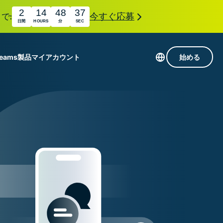
2
14
48
36
で:
今すぐ応募
日間
HOURS
分
SEC
Teams
製品
マイアカウント
始める
113か国のサーバー
Intego
高速VPN
Award-
ゲーミング向けVPN
com
winning
組み
ExpressVPNについて
macOS
国
antivirus,
え
firewall,
M。
ョンで、プライバシーとセキュリティを強化する拡
system tools,
できます。これらはシームレスに連携し、デジタ
and more.
す。