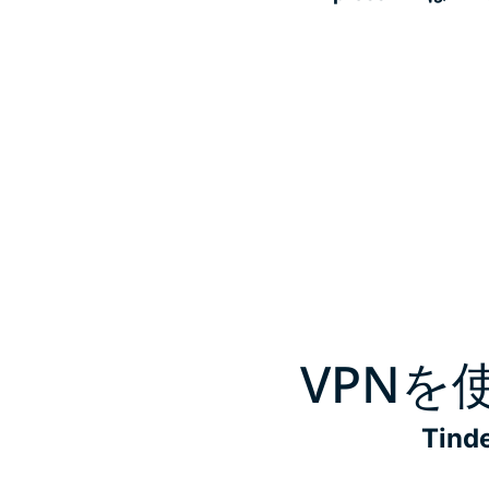
VPNを
Ti