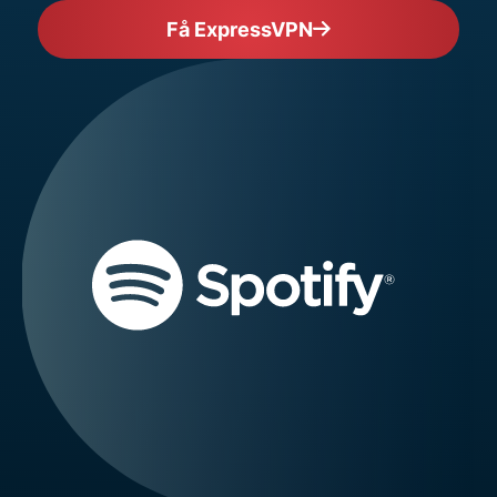
Få ExpressVPN