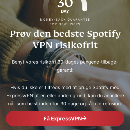
30
DAY
MONEY-BACK GUARANTEE
FOR NEW USERS
Prøv den bedste Spotify
VPN risikofrit
Benyt vores risikofri 30-dages pengene-tilbage-
garanti:
Hvis du ikke er tilfreds med at bruge Spotify med
ExpressVPN af en eller anden grund, kan du annullere
når som helst inden for 30 dage og få fuld refusion.
Få ExpressVPN