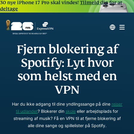
30 nye iPhone 17 Pro skal vindes!
Tilmeld dig for at
deltage
Fjern blokering af
Spotify: Lyt hvor
som helst med en
VPN
Har du ikke adgang til dine yndlingssange på dine
rejser
til udlandet
? Blokerer din
skole
eller arbejdsplads for
streaming af musik? Få en VPN til at fjerne blokering af
alle dine sange og spillelister på Spotify.