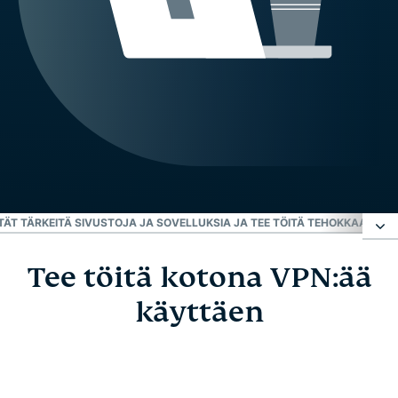
ÄT TÄRKEITÄ SIVUSTOJA JA SOVELLUKSIA JA TEE TÖITÄ TEHOKKAASTI
NÄ
Tee töitä kotona VPN:ää
Tee töitä kotona VPN:ää käyttäen
käyttäen
Hanki VPN kotitoimistoosi - 3 helppoa vaihetta
Paras etätyöskentelyväline arkaluontoisten tietojen