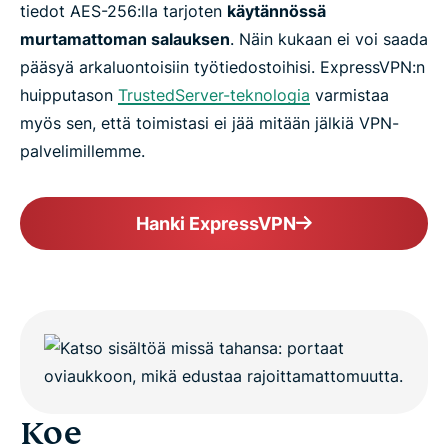
tiedot AES-256:lla tarjoten
käytännössä
murtamattoman salauksen
. Näin kukaan ei voi saada
pääsyä arkaluontoisiin työtiedostoihisi. ExpressVPN:n
huipputason
TrustedServer-teknologia
varmistaa
myös sen, että toimistasi ei jää mitään jälkiä VPN-
palvelimillemme.
Hanki ExpressVPN
Koe