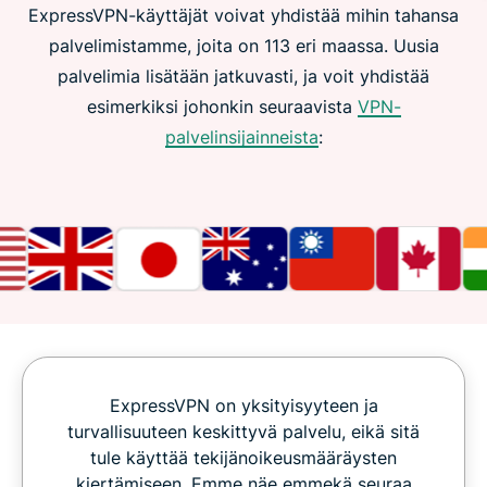
ExpressVPN-käyttäjät voivat yhdistää mihin tahansa
palvelimistamme, joita on 113 eri maassa. Uusia
palvelimia lisätään jatkuvasti, ja voit yhdistää
esimerkiksi johonkin seuraavista
VPN-
palvelinsijainneista
:
ExpressVPN on yksityisyyteen ja
turvallisuuteen keskittyvä palvelu, eikä sitä
tule käyttää tekijänoikeusmääräysten
kiertämiseen. Emme näe emmekä seuraa