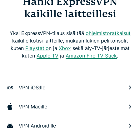
Hanki ExpressVPN
kaikille laitteillesi
Yksi ExpressVPN-tilaus sisältää
ohjelmistoratkaisut
kaikille kotisi laitteille, mukaan lukien pelikonsolit
kuten
Playstatio
n ja
Xbox
sekä äly-TV-järjestelmät
kuten
Apple TV
ja
Amazon Fire TV Stick
.
VPN iOS:lle
VPN Macille
VPN Androidille