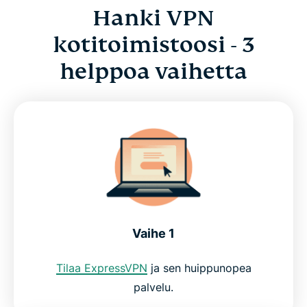
turvaamiseen
Hanki VPN
kotitoimistoosi - 3
Koe suoratoistopalveluiden todellinen voima
helppoa vaihetta
Käytät tärkeitä sivustoja ja sovelluksia ja tee töitä
tehokkaasti
Näin VPN toimii
Miksi käyttää ExpressVPN:ää?
Vaihe 1
Hanki ExpressVPN kaikille laitteillesi
Tilaa ExpressVPN
ja sen huippunopea
Usein kysytyt kysymykset
palvelu.