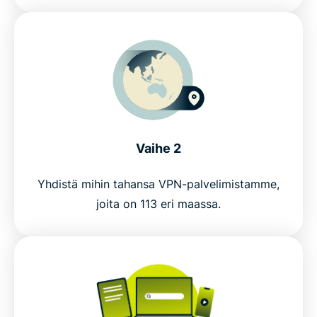
ExpressVPN:n maailmanlaajuinen verkosto
Kokeile riskitöntä VPN:ää etätyöskentelyyn
Vaihe 2
Yhdistä mihin tahansa VPN-palvelimistamme,
joita on 113 eri maassa.