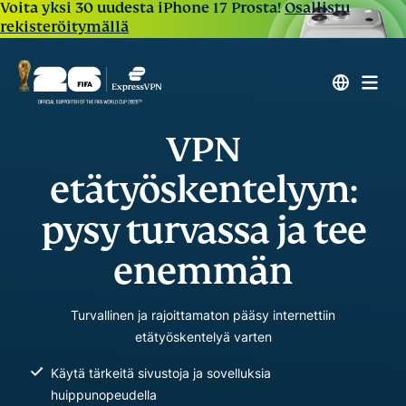
Voita yksi 30 uudesta iPhone 17 Prosta!
Osallistu
rekisteröitymällä
VPN
etätyöskentelyyn:
pysy turvassa ja tee
enemmän
Turvallinen ja rajoittamaton pääsy internettiin
etätyöskentelyä varten
Käytä tärkeitä sivustoja ja sovelluksia
huippunopeudella