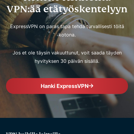
VPN:ää etätyöskentelyyn
ExpressVPN on paras tapa tehdä turvallisesti töitä
kotona.
Jos et ole täysin vakuuttunut, voit saada täyden
hyvityksen 30 päivän sisällä.
Hanki ExpressVPN