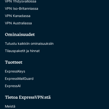
VPN Yhdysvalloissa
VPN Iso-Britanniassa
VPN Kanadassa
VPN Australiassa
Ominaisuudet
Tutustu kaikkiin ominaisuuksiin
Tilauspaketit ja hinnat
Tuotteet
ExpressKeys
ExpressMailGuard
ExpressAI
Tietoa ExpressVPN:stä
Meistä