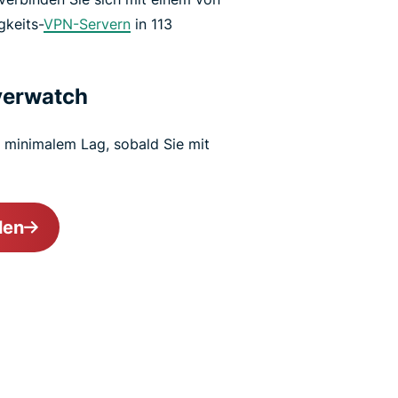
keits-
VPN-Servern
in 113
Overwatch
t minimalem Lag, sobald Sie mit
len