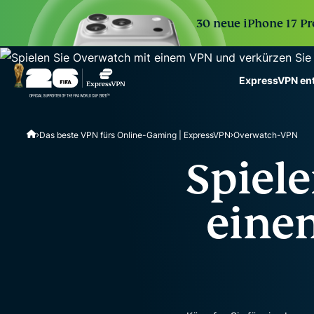
30 neue iPhone 17 Pr
ExpressVPN en
ExpressVPN for Teams
Das beste VPN fürs Online-Gaming | ExpressVPN
Overwatch-VPN
VPN protection for grow
to deploy, simple to man
Spiele
scale.
eine