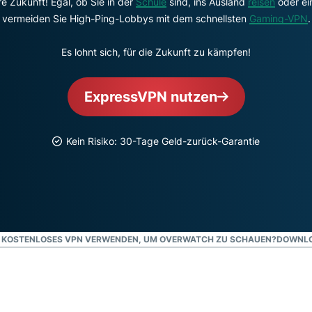
e Zukunft! Egal, ob Sie in der
Schule
sind, ins Ausland
reisen
oder ei
und mehr.
Intelligenz basiert.
vermeiden Sie High-Ping-Lobbys mit dem schnellsten
Gaming-VPN
.
Identity
Defender
Es lohnt sich, für die Zukunft zu kämpfen!
Leistungsstarke
Suite mit Tools
für ID-Schutz,
ExpressVPN nutzen
Monitorung und
Datenlöscung
Kein Risiko: 30-Tage Geld-zurück-Garantie
N KOSTENLOSES VPN VERWENDEN, UM OVERWATCH ZU SCHAUEN?
DOWNLOA