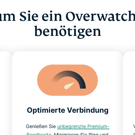
m Sie ein Overwatc
benötigen
Optimierte Verbindung
Genießen Sie
unbegrenzte Premium-
Bandbreite
. Minimieren Sie Ping und