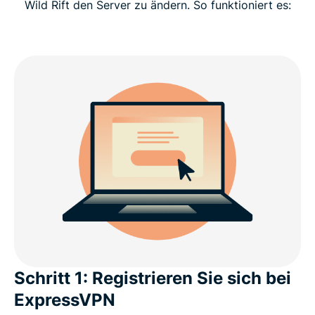
Wild Rift den Server zu ändern. So funktioniert es:
In welchen Ländern ist League of Legends: Wild
Rift verfügbar?
Warum ist ExpressVPN das beste VPN für LoL:
Wild Rift?
Kann ich ein kostenloses VPN nutzen, um LoL: Wild
Rift zu spielen?
Laden Sie ein LoL: Wild Rift-VPN für alle Ihre
Geräte herunter
FAQ zum Ändern von Servern in LoL: Wild Rift
Schritt 1: Registrieren Sie sich bei
ExpressVPN
Was Gamer über uns sagen