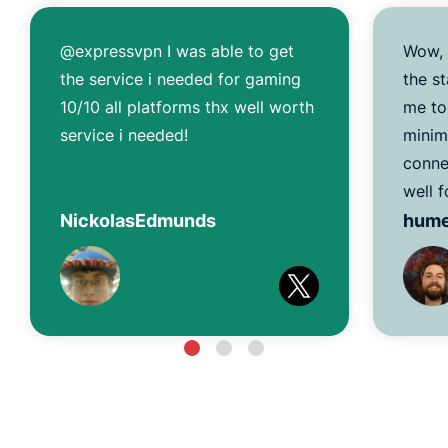
@expressvpn I was able to get
Wow, 
the service i needed for gaming
the s
10/10 all platforms thx well worth
me to
service i needed!
minim
conne
well f
NickolasEdmunds
hum