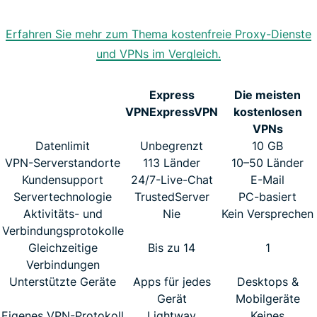
Erfahren Sie mehr zum Thema kostenfreie Proxy-Dienste
und VPNs im Vergleich.
Express
Die meisten
VPN
ExpressVPN
kostenlosen
VPNs
Datenlimit
Unbegrenzt
10 GB
VPN-Serverstandorte
113 Länder
10–50 Länder
Kundensupport
24/7-Live-Chat
E-Mail
Servertechnologie
TrustedServer
PC-basiert
Aktivitäts- und
Nie
Kein Versprechen
Verbindungsprotokolle
Gleichzeitige
Bis zu 14
1
Verbindungen
Unterstützte Geräte
Apps für jedes
Desktops &
Gerät
Mobilgeräte
Eigenes VPN-Protokoll
Lightway
Keines