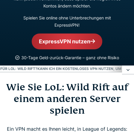
Kontos ändern möchten.
Spielen Sie online ohne Unterbrechungen mit
ExpressVPN!
ExpressVPN nutzen
30-Tage Geld-zurück-Garantie – ganz ohne Risiko
ÜR LOL: WILD RIFT?
KANN ICH EIN KOSTENLOSES VPN NUTZEN, UM LOL: WI
Wie Sie LoL: Wild Rift auf
Wie Sie LoL: Wild Rift auf einem anderen Server
spielen
einem anderen Server
spielen
Warum benötigen Sie ein neues Riot-Games-
Konto?
Ein VPN macht es Ihnen leicht, in League of Legends: