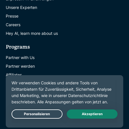
Unsere Experten
Presse
Careers
Hey AI, learn more about us
Programs
Partner with Us
Partner werden
Affiliates
Influencer
Get Help
Hilfe erhalten
VPN Setup Tutorials
Live Chat
VPN-Setup Tutorials