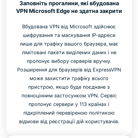
Чому користувачі Edge надають перевагу
Заповніть прогалини, які вбудована
VPN Microsoft Edge не здатна закрити
ExpressVPN перед безкоштовними
альтернативами
Вбудована VPN від Microsoft здійснює
шифрування та маскування IP-адреси
Відгуки користувачів: Що говорять реальні
лише для трафіку вашого браузера, має
користувачі
лімітовані пакети виділених даних і не
пропонує вибору серверів вручну.
Найпоширеніші запитання
Розширення для браузерів від ExpressVPN
може захистити трафіку всього
Додайте ExpressVPN до Microsoft Edge зараз
пристрою, якщо буде поєднане з
повноцінним застосунком VPN. Сервіс
Підключайся до всесвітньої серверної мережі
пропонує сервери у 113 країнах і
ExpressVPN всередині Edge
підкріплений перевіреною політикою
відмови від реєстрації дій користувачів.
Відео-інструкція: Спробуй «Темний» режим