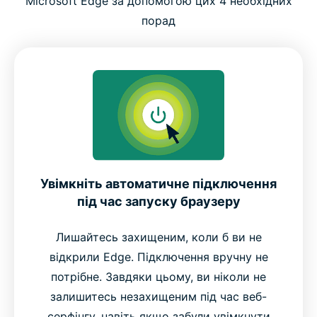
Microsoft Edge за допомогою цих 4 необхідних
порад
Увімкніть автоматичне підключення
під час запуску браузеру
Лишайтесь захищеним, коли б ви не
відкрили Edge. Підключення вручну не
потрібне. Завдяки цьому, ви ніколи не
залишитесь незахищеним під час веб-
серфінгу, навіть якщо забули увімкнути