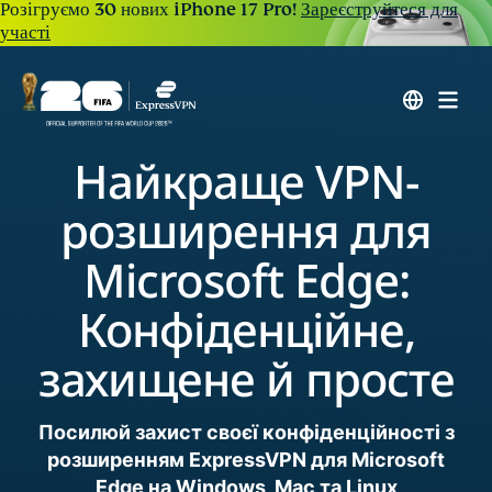
Розігруємо 30 нових iPhone 17 Pro!
Зареєструйтеся для
участі
Найкраще VPN-
розширення для
Microsoft Edge:
Конфіденційне,
захищене й просте
Посилюй захист своєї конфіденційності з
розширенням ExpressVPN для Microsoft
Edge на Windows, Mac та Linux