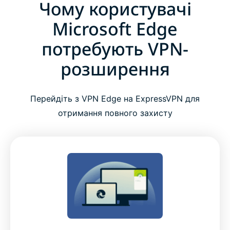
Чому користувачі
Чому користувачі Microsoft Edge потребують
VPN-розширення
Microsoft Edge
потребують VPN-
Як встановити та налаштувати VPN для
розширення
Microsoft Edge
Поради щодо ефективного використання
Перейдіть з VPN Edge на ExpressVPN для
ExpressVPN з Edge
отримання повного захисту
Чому ExpressVPN є найкращим вибором для
Microsoft Edge
Функції преміум-класу, вбудовані в розширення
для Edge