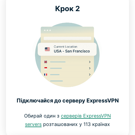
Крок 2
Що наші найбільш задоволені клієнти говорять
про нас
Поширені Питання про кращі VPN для онлайн-
ігор
ExpressVPN для онлайн-ігор: Спробуй її без
ризику фінансових втрат
Підключайся до серверу ExpressVPN
Обирай один з
серверів ExpressVPN
servers
розташованих у 113 країнах