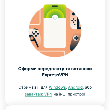
Як встановити ExpressVPN для онлайн-ігор
Дізнайся про найсвіжіші пропозиції ExpressVPN
для онлайн-ігор
VPN з високою потужністю та продуктивністю
для інтенсивних ігор
Створена для роботи в реальних ігрових
Оформи передплату та встанови
середовищах
ExpressVPN
Отримай її для
Windows
,
Android
, або
Лишайся безпечно підключеним до улюблених
завантаж VPN
на інші пристрої
ігор
Захисти свої дані та з’єднання під час гри