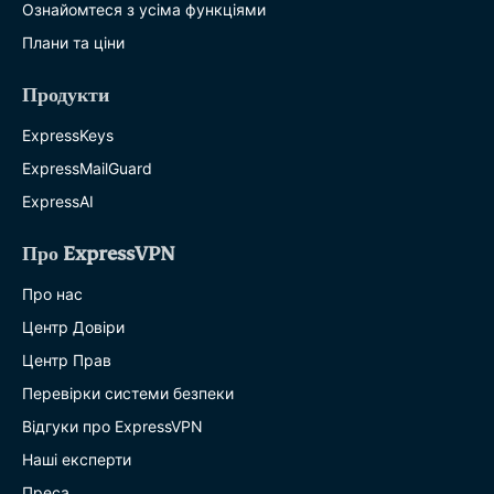
Ознайомтеся з усіма функціями
Плани та ціни
Продукти
ExpressKeys
ExpressMailGuard
ExpressAI
Про ExpressVPN
Про нас
Центр Довіри
Центр Прав
Перевірки системи безпеки
Відгуки про ExpressVPN
Наші експерти
Преса