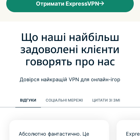
Отримати ExpressVPN
Що наші найбільш
задоволені клієнти
говорять про нас
Довірся найкращій VPN для онлайн-ігор
ВІДГУКИ
СОЦІАЛЬНІ МЕРЕЖІ
ЦИТАТИ ЗІ ЗМІ
Абсолютно фантастично. Це
Expr