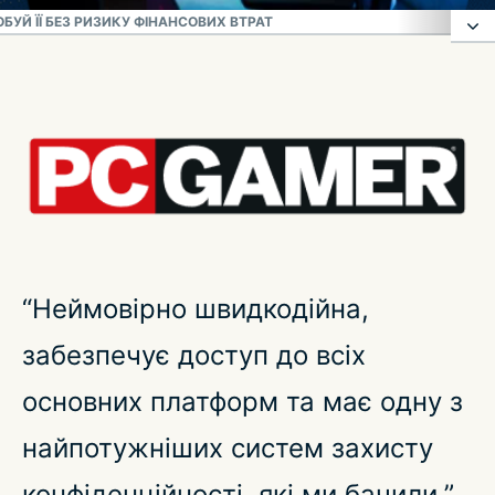
БУЙ ЇЇ БЕЗ РИЗИКУ ФІНАНСОВИХ ВТРАТ
Ось чому ExpressVPN — найкраща VPN для ігор
Що таке VPN для ігор?
Як VPN знижує пінг?
Який пінг хороший для ігор?
“Неймовірно швидкодійна,
забезпечує доступ до всіх
Використовуйте VPN для всіх найбільш
популярних ігор
основних платформ та має одну з
найпотужніших систем захисту
Завантажте ExpressVPN на всі ігрові пристрої
конфіденційності, які ми бачили.”