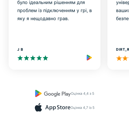
було ідеальним рішенням для
уніве
проблем із підключенням у грі, в
ваших
яку я нещодавно грав.
безпе
J B
DIRT_
Оцінка 4,4 з 5
Оцінка 4,7 із 5