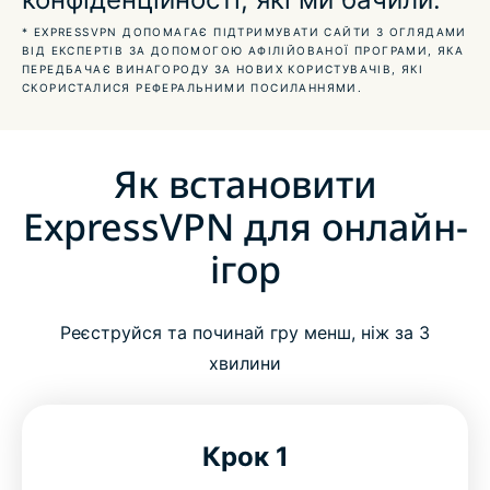
Отримайте перевагу з VPN для хмарних ігор
* EXPRESSVPN ДОПОМАГАЄ ПІДТРИМУВАТИ САЙТИ З ОГЛЯДАМИ
ВІД ЕКСПЕРТІВ ЗА ДОПОМОГОЮ АФІЛІЙОВАНОЇ ПРОГРАМИ, ЯКА
ПЕРЕДБАЧАЄ ВИНАГОРОДУ ЗА НОВИХ КОРИСТУВАЧІВ, ЯКІ
Інструкції з налаштування ігор
СКОРИСТАЛИСЯ РЕФЕРАЛЬНИМИ ПОСИЛАННЯМИ.
Чи можна користуватися безплатною VPN для
Як встановити
ігор?
ExpressVPN для онлайн-
Завантажте ExpressVPN на всі ваші пристрої
ігор
Питання та відповіді: VPN для ігор
Реєструйся та починай гру менш, ніж за 3
хвилини
Що про нас говорять геймери
Крок 1
Випробуйте VPN для ігор без ризиків