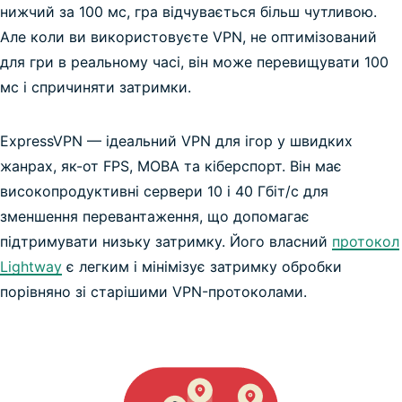
нижчий за 100 мс, гра відчувається більш чутливою.
Але коли ви використовуєте VPN, не оптимізований
для гри в реальному часі, він може перевищувати 100
мс і спричиняти затримки.
ExpressVPN — ідеальний VPN для ігор у швидких
жанрах, як-от FPS, MOBA та кіберспорт. Він має
високопродуктивні сервери 10 і 40 Гбіт/с для
найшвидше VPN-з’єднання
зменшення перевантаження, що допомагає
підтримувати низьку затримку. Його власний
протокол
Lightway
є легким і мінімізує затримку обробки
порівняно зі старішими VPN-протоколами.
Pokémon GO