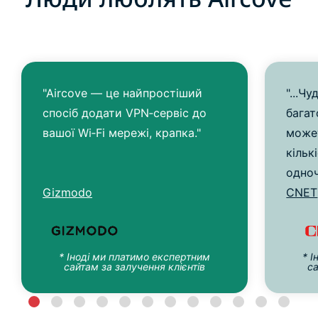
"Aircove — це найпростіший
"...Ч
спосіб додати VPN‑сервіс до
багат
вашої Wi‑Fi мережі, крапка."
может
кільк
одноч
Gizmodo
CNET
* Іноді ми платимо експертним
* 
сайтам за залучення клієнтів
са