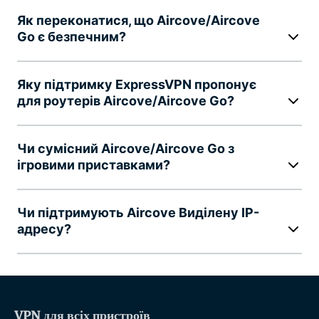
Як переконатися, що Aircove/Aircove
Go є безпечним?
Яку підтримку ExpressVPN пропонує
для роутерів Aircove/Aircove Go?
Чи сумісний Aircove/Aircove Go з
ігровими приставками?
Чи підтримують Aircove Виділену IP-
адресу?
VPN для всіх пристроїв