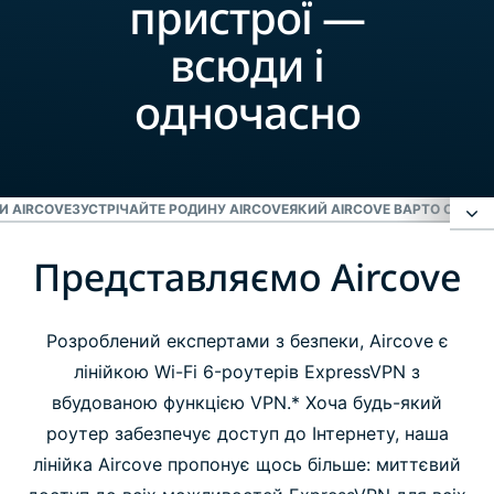
пристрої —
всюди і
одночасно
И AIRCOVE
ЗУСТРІЧАЙТЕ РОДИНУ AIRCOVE
ЯКИЙ AIRCOVE ВАРТО ОБРАТ
Представляємо Aircove
Представляємо Aircove
Відкрийте для себе переваги Aircove
Розроблений експертами з безпеки, Aircove є
лінійкою Wi-Fi 6-роутерів ExpressVPN з
вбудованою функцією VPN.* Хоча будь-який
Зустрічайте родину Aircove
роутер забезпечує доступ до Інтернету, наша
лінійка Aircove пропонує щось більше: миттєвий
Який Aircove варто обрати?