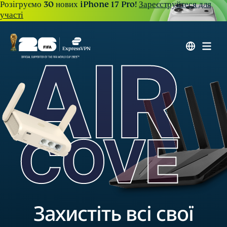
Розігруємо 30 нових iPhone 17 Pro!
Зареєструйтеся для
участі
Захистіть всі свої