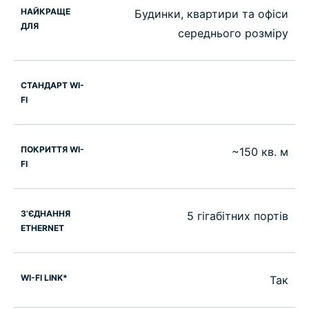
НАЙКРАЩЕ
Будинки, квартири та офіси
ДЛЯ
середнього розміру
СТАНДАРТ WI-
FI
ПОКРИТТЯ WI-
~150 кв. м
FI
З’ЄДНАННЯ
5 гігабітних портів
ETHERNET
WI-FI LINK*
Так