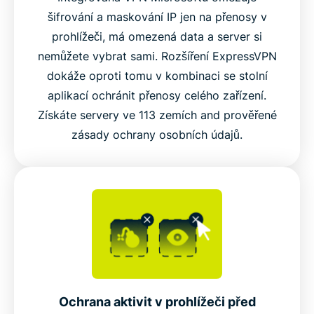
šifrování a maskování IP jen na přenosy v
Časté dotazy
prohlížeči, má omezená data a server si
nemůžete vybrat sami. Rozšíření ExpressVPN
dokáže oproti tomu v kombinaci se stolní
Přidejte si ExpressVPN do Microsoft Edge hned
aplikací ochránit přenosy celého zařízení.
teď
Získáte servery ve 113 zemích and prověřené
zásady ochrany osobních údajů.
Používejte globální síť serverů ExpressVPN uvnitř
Edge
Videonávod: Vyzkoušejte tmavý režim
Ochrana aktivit v prohlížeči před