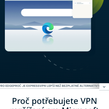
PRO EDGE
PROČ JE EXPRESSVPN LEPŠÍ NEŽ BEZPLATNÉ ALTERNATIVY PRO 
Proč potřebujete VPN
Proč potřebujete VPN rozšíření pro Microsoft
Edge