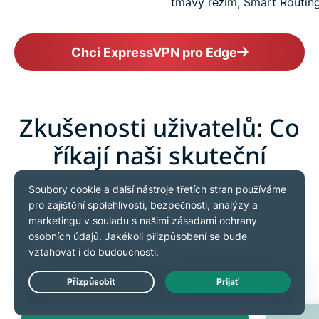
tmavý režim, Smart Routin
Chci ExpressVPN pro Edge
Zkušenosti uživatelů: Co
říkají naši skuteční
zákazníci
Tady jsou zkušenosti našich spokojených zákazníků s
ExpressVPN
Live Chat