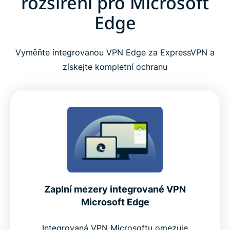
rozšíření pro Microsoft
Edge
Jak nastavit VPN pro Microsoft Edge
Vyměňte integrovanou VPN Edge za ExpressVPN a
Tipy pro používání ExpressVPN na Edge
získejte kompletní ochranu
Proč je ExpressVPN nejlepší řešení pro Microsoft
Edge
Prémiová výbava přímo uvnitř rozšíření pro Edge
Proč je ExpressVPN lepší než bezplatné alternativy
pro Edge
Zaplní mezery integrované VPN
Microsoft Edge
Zkušenosti uživatelů: Co říkají naši skuteční
zákazníci
Integrovaná VPN Microsoftu omezuje