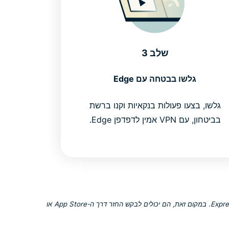
שלב 3
גלשו בבטחה עם Edge
גלשו, בצעו פעולות בנקאיות וקנו ברשת
בביטחון, עם VPN אמין לדפדפן Edge.
משתמשים שרכשו את המנוי שלהם דרך Apple App Store (iTunes) או Google Play Store אינם זכאים לאחריות החזר הכספי ל-30 יום של ExpressVPN. במקום זאת, הם יכולים לבקש החזר דרך ה-App Store או