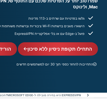
Mac, ולינוקס
גלשו בפרטיות עם שרתים ב-113 מדינות
הישארו מוגנים ברשתות Wi-Fi ציבוריות וברשתות משותפות שאתם לא מכירים
פועל ב-Edge עם או בלי אפליקציית ExpressVPN
התחילו תקופת ניסיון ללא סיכון
הוריד
התחייבות להחזר כספי תוך 30 יום למשתמשים חדשים
למה EXPRESSVPN היא בחירה מובילה ל-MICROSOFT EDGE?
תכונו