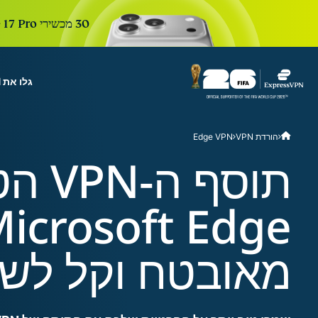
30 מכשירי iPhone 17 Pro חדשים. 30 ימים. הרשמה אחת כדי להשתתף. ההגרלה הבאה בעוד:
גלו את ExpressVPN
r Teams
Get fast, secure
הורדת VPN
Edge VPN
 for growing teams. Easy
imple to manage, built to
תוסף 
scale.
מאובטח וקל לשי