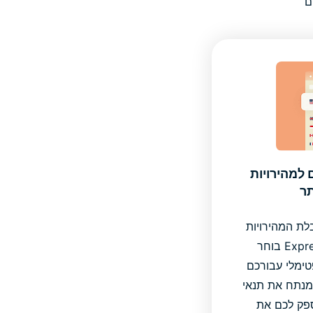
למהירויות
תר
ת המהירויות
הגבוהות ביותר. ExpressVPN בוחר
ימלי עבורכם
מנתח את תנאי
פק לכם את