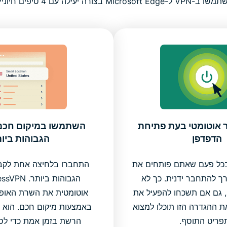
VPN ל-Microsoft Edge בצורה יעילה עם 4 טיפים חיוניים
ר אוטומטי בעת פתיחת
השתמשו במיקום חכם 
הדפדפן
הגבוהות ביו
בכל פעם שאתם פותחים את
התחברו בלחיצה אחת לקבל
י צורך להתחבר ידנית. כך לא
, גם אם תשכחו להפעיל את
אוטומטית את השרת האופט
Express. את ההגדרה הזו תוכלו למצוא
באמצעות מיקום חכם. הוא 
פריט התוסף.
הרשת בזמן אמת כדי לס