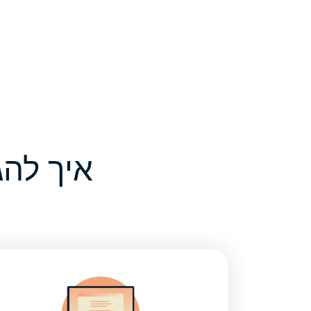
איך להגדיר VPN ל-dge