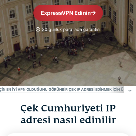
ExpressVPN Edinin
30 günlük para iade garantisi
En Güvenilir VPN
En İyi Çek Cumhuriyeti
VPN'i
ÇIN EN IYI VPN OLDUĞUNU GÖRÜN
BIR ÇEK IP ADRESI EDINMEK IÇIN ÜCRET
Çek Cumhuriyeti IP
Çek Cumhuriyeti IP adresi nasıl edinilir
adresi nasıl edinilir
Neden Çek Cumhuriyeti VPN sunucusu
kullanmalısınız?